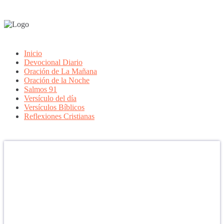
Inicio
Devocional Diario
Oración de La Mañana
Oración de la Noche
Salmos 91
Versículo del día
Versículos Bíblicos
Reflexiones Cristianas
Confía en DIOS
"Se feliz, porque la piedra nunca es tan grande si confías en Dios,
porque las injusticias acaban pagándose, porque el dolor se supera,
porque el coraje te levanta, porque el miedo te fortalece, porque los
errores te hacen aprender y porque nadie es perfecto. DIOS hoy,
camina contigo. Feliz Día."