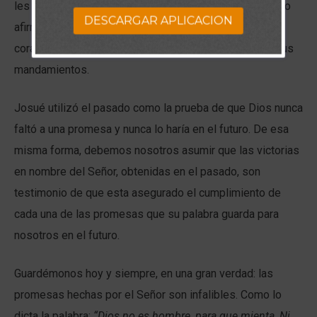
les había prometido. Asimismo Les recordó que aquello
DESCARGAR APLICACION
afirmado, acontenció y los exhortó a confiar de todo su
corazón en la voluntad de Dios actuando conforme a sus
mandamientos.
Josué utilizó el pasado como la prueba de que Dios nunca
faltó a una promesa y nunca lo haría en el futuro. De esa
misma forma, debemos nosotros asumir que las victorias
en nombre del Señor, obtenidas en el pasado, son
testimonio de que esta asegurado el cumplimiento de
cada una de las promesas que su palabra guarda para
nosotros en el futuro.
Guardémonos hoy y siempre, en una gran verdad: las
promesas hechas por el Señor son infalibles. Como lo
dicta la palabra:
“Dios no es hombre, para que mienta, Ni