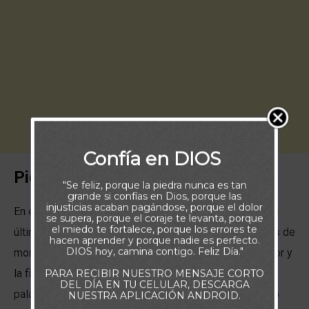
Confía en DIOS
Piensa:
"Se feliz, porque la piedra nunca es tan
grande si confías en Dios, porque las
injusticias acaban pagándose, porque el dolor
En el momento en que Josué sabía que contaba con su
se supera, porque el coraje te levanta, porque
el miedo te fortalece, porque los errores te
última oportunidad para hablar al pueblo de Israel antes de
hacen aprender y porque nadie es perfecto.
DIOS hoy, camina contigo. Feliz Día."
morir, decidió recordarles lo leal que había sido el Señor y
la fidelidad que había mantenido en cada una de sus
PARA RECIBIR NUESTRO MENSAJE CORTO
DEL DÍA EN TU CELULAR, DESCARGA
palabras, durante el camino hacia la tierra que Él mismo
NUESTRA APLICACIÓN ANDROID.