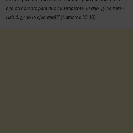
hijo de hombre para que se arrepienta. El dijo, ¿y no hará?
Habló, ¿y no lo ejecutará?”
(Números 23:19)