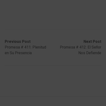
Post
Previous
Next
Previous Post
Next Post
post:
post:
Promesa # 411: Plenitud
Promesa # 412: El Señor
navigation
en Su Presencia
Nos Defiende