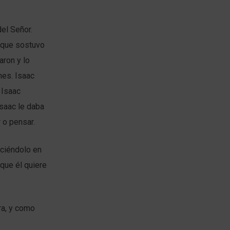
el Señor.
 que sostuvo
aron y lo
nes. Isaac
 Isaac
Isaac le daba
 o pensar.
ociéndolo en
 que él quiere
ra, y como