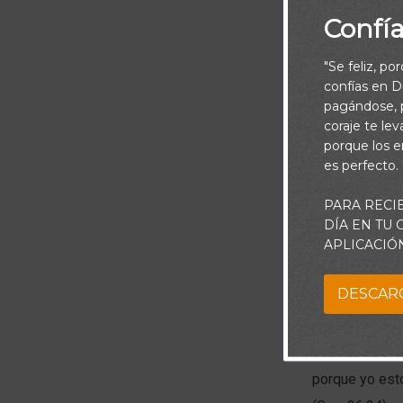
Confí
"Se feliz, po
confías en Di
pagándose, p
coraje te le
porque los e
es perfecto.
PARA RECI
Piensa:
DÍA EN TU
APLICACIÓ
Isaac se enfre
DESCAR
sus pozos par
pozo, alguien 
trabajaba por 
porque yo esto