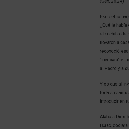
(Gen. 26:24).
Eso debió hace
¿Qué le había
el cuchillo de
llevaron a cas
reconoció esa
“invocara” el 
al Padre y a 
Y es que al in
toda su santida
introducir en t
Alaba a Dios t
Isaac, declara