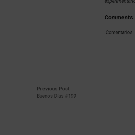
experimentarlo
Comments
Comentarios
Post
Previous
Next
Previous Post
post:
post:
Buenos Días #199
navigation