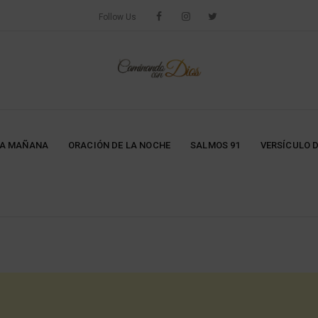
Follow Us
LA MAÑANA
ORACIÓN DE LA NOCHE
SALMOS 91
VERSÍCULO D