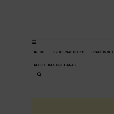
Skip
to
content
INICIO
DEVOCIONAL DIARIO
ORACIÓN DE 
REFLEXIONES CRISTIANAS