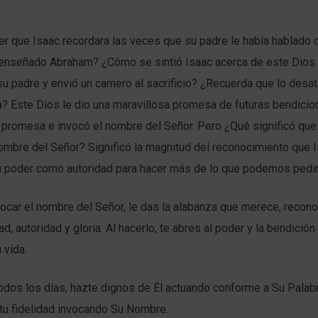
r que Isaac recordara las veces que su padre le había hablado d
 enseñado Abraham? ¿Cómo se sintió Isaac acerca de este Dios
 su padre y envió un carnero al sacrificio? ¿Recuerda que lo desat
a? Este Dios le dio una maravillosa promesa de futuras bendicio
 promesa e invocó el nombre del Señor. Pero ¿Qué significó que
nombre del Señor? Significó la magnitud del reconocimiento que 
su poder como autoridad para hacer más de lo que podemos pedir
vocar el nombre del Señor, le das la alabanza que merece, recon
d, autoridad y gloria. Al hacerlo, te abres al poder y la bendición
u vida.
odos los días, hazte dignos de Él actuando conforme a Su Palab
 tu fidelidad invocando Su Nombre.