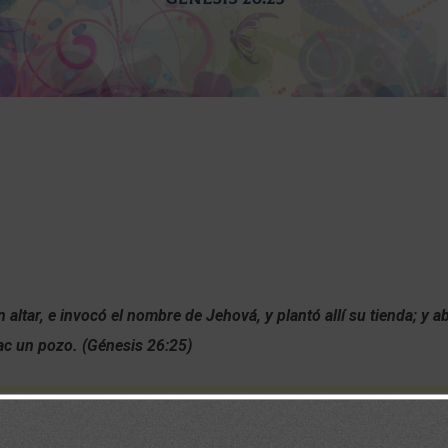
un altar, e invocó el nombre de Jehová, y plantó allí su tienda; y ab
ac un pozo. (Génesis 26:25)