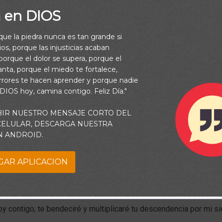
a en DIOS
rque la piedra nunca es tan grande si
os, porque las injusticias acaban
orque el dolor se supera, porque el
vanta, porque el miedo te fortalece,
rrores te hacen aprender y porque nadie
 DIOS hoy, camina contigo. Feliz Día."
BIR NUESTRO MENSAJE CORTO DEL
 CELULAR, DESCARGA NUESTRA
N ANDROID.
ntaba a dificultades. Abimelec lo persiguió por mentir, los filist
GAR APLICACION
a obligarlo a moverse, e incluso después de que se mudara y ca
discutió con él al respecto. Pero con cada situación, evitaba el co
la paz. Cuando todo parecía estar en orden, apareció el Señor. “N
y contigo; te bendeciré y multiplicaré tu descendencia por mi s