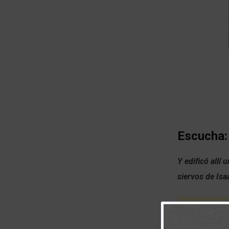
Escucha:
Y edificó allí 
siervos de Isa