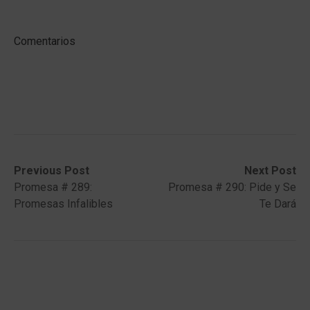
Comentarios
Post
Previous
Next
Previous Post
Next Post
post:
post:
Promesa # 289:
Promesa # 290: Pide y Se
navigation
Promesas Infalibles
Te Dará