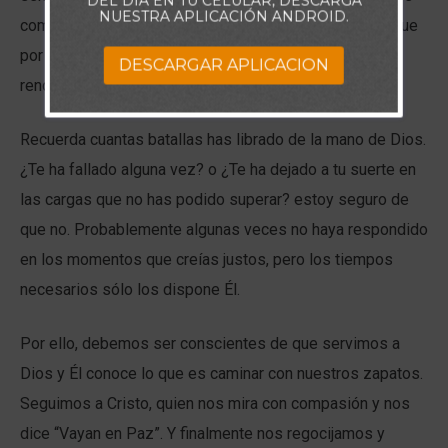
DEL DÍA EN TU CELULAR, DESCARGA
NUESTRA APLICACIÓN ANDROID.
compasivo no decae ante ninguna circunstancia, sino que
por el contrario esa fidelidad de Padre, siempre es
DESCARGAR APLICACION
renovada.
Recuerda cuantas batallas has librado de la mano de Dios.
¿Te ha fallado alguna vez? o ¿Te ha dejado a tu suerte en
las cargas que no has podido superar? estoy seguro de
que no. Probablemente algunas veces no haya respondido
en los momentos que creías justos, pero los tiempos
necesarios sólo los dispone Él.
Por ello, debemos ser conscientes de que servimos a
Dios y Él conoce lo que es caminar con nuestros zapatos.
Seguimos a Cristo, quien nos mira con compasión y nos
dice “Vayan en Paz”. Y finalmente nos regocijamos y