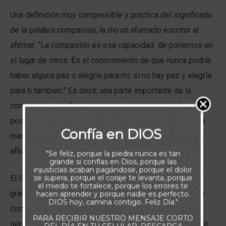
Una definición muy compresible y práctica del significado
de la palabra compasión, la dio un afamado escritor al
afirmar: “La compasión es esa capacidad de ponernos en
el lugar de otros. Es el conocimiento de que nunca podría
haber alguna paz o alegría para mí, si no hay paz y alegría
para ti también.” Es decir, una parte importante de la
compasión, significa hacer de nuestra posición, la
posición de otros, caminar con sus zapatos y de alguna
Confía en DIOS
manera hacernos conscientes de las angustias y
aflicciones que están sufriendo.
"Se feliz, porque la piedra nunca es tan
grande si confías en Dios, porque las
injusticias acaban pagándose, porque el dolor
se supera, porque el coraje te levanta, porque
El Señor, nos muestra a través de su palabra y con
el miedo te fortalece, porque los errores te
grandiosa sabiduría el valor de cultivar la misericordia y
hacen aprender y porque nadie es perfecto.
DIOS hoy, camina contigo. Feliz Día."
compasión. Nos entrega hoy la promesa de que su
PARA RECIBIR NUESTRO MENSAJE CORTO
sentido de cuidado por nosotros y su carácter de Padre