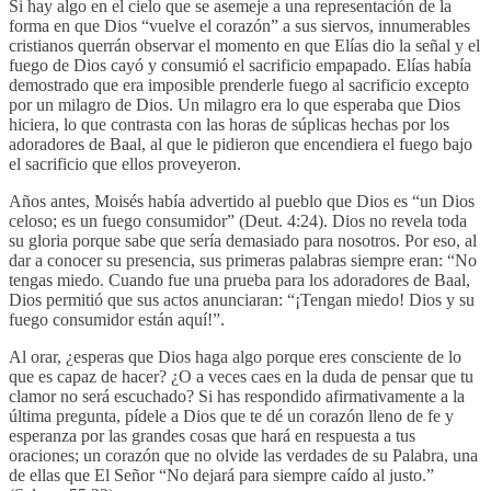
Si hay algo en el cielo que se asemeje a una representación de la
forma en que Dios “vuelve el corazón” a sus siervos, innumerables
cristianos querrán observar el momento en que Elías dio la señal y el
fuego de Dios cayó y consumió el sacrificio empapado. Elías había
demostrado que era imposible prenderle fuego al sacrificio excepto
por un milagro de Dios. Un milagro era lo que esperaba que Dios
hiciera, lo que contrasta con las horas de súplicas hechas por los
adoradores de Baal, al que le pidieron que encendiera el fuego bajo
el sacrificio que ellos proveyeron.
Años antes, Moisés había advertido al pueblo que Dios es “un Dios
celoso; es un fuego consumidor” (Deut. 4:24). Dios no revela toda
su gloria porque sabe que sería demasiado para nosotros. Por eso, al
dar a conocer su presencia, sus primeras palabras siempre eran: “No
tengas miedo. Cuando fue una prueba para los adoradores de Baal,
Dios permitió que sus actos anunciaran: “¡Tengan miedo! Dios y su
fuego consumidor están aquí!”.
Al orar, ¿esperas que Dios haga algo porque eres consciente de lo
que es capaz de hacer? ¿O a veces caes en la duda de pensar que tu
clamor no será escuchado? Si has respondido afirmativamente a la
última pregunta, pídele a Dios que te dé un corazón lleno de fe y
esperanza por las grandes cosas que hará en respuesta a tus
oraciones; un corazón que no olvide las verdades de su Palabra, una
de ellas que El Señor “No dejará para siempre caído al justo.”