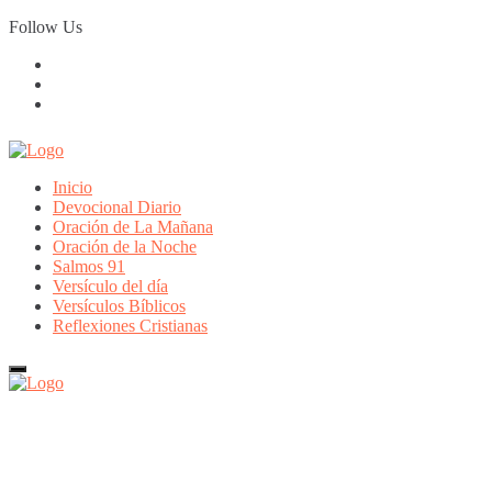
Skip
Follow Us
to
content
Inicio
Devocional Diario
Oración de La Mañana
Oración de la Noche
Salmos 91
Versículo del día
Versículos Bíblicos
Reflexiones Cristianas