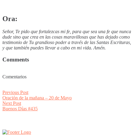
Ora:
Señor, Te pido que fortalezcas mi fe, para que sea una fe que nunca
dude sino que crea en las cosas maravillosas que has dejado como
testimonio de Tu grandioso poder a través de las Santas Escrituras,
y que también puedes llevar a cabo en mi vida. Amén.
Comments
Comentarios
Post
Previous
Previous Post
post:
Oración de la mañana – 20 de Mayo
navigation
Next
Next Post
post:
Buenos Días #435