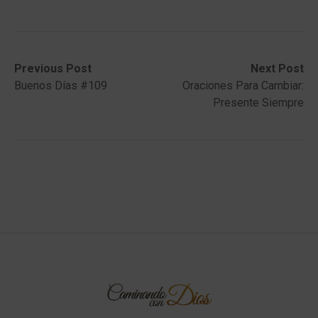
Post
Previous
Next
Previous Post
Next Post
post:
post:
Buenos Días #109
Oraciones Para Cambiar:
navigation
Presente Siempre