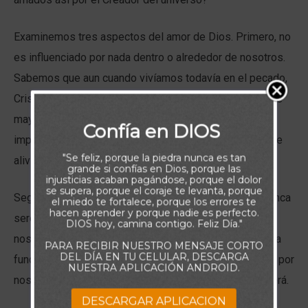
Examinemos tres aspectos del amor de Dios. Primero, no
es influenciado por nada dentro o alrededor de nosotros.
Sabemos que aun cuando vivíamos todavía en el pecado,
Cristo murió por nosotros (Ro 5.8); no hay sencillamente
mayor sacrificio que éste. Nada que hagamos podrá
Confía en DIOS
impedir que Dios nos ame, y llegar a entender eso debe
"Se feliz, porque la piedra nunca es tan
aliviar la carga de nuestros hombros.
grande si confías en Dios, porque las
injusticias acaban pagándose, porque el dolor
se supera, porque el coraje te levanta, porque
Segundo, el amor de Dios es eterno. Los creyentes nunca
el miedo te fortalece, porque los errores te
hacen aprender y porque nadie es perfecto.
seremos separados del mismo. De hecho, Efesios 1.4
DIOS hoy, camina contigo. Feliz Día."
nos dice que el Padre celestial nos escogió antes de la
PARA RECIBIR NUESTRO MENSAJE CORTO
DEL DÍA EN TU CELULAR, DESCARGA
fundación del mundo. Sabemos, por tanto, que su amor por
NUESTRA APLICACIÓN ANDROID.
nosotros ha sido siempre una realidad, y siempre lo será.
DESCARGAR APLICACION