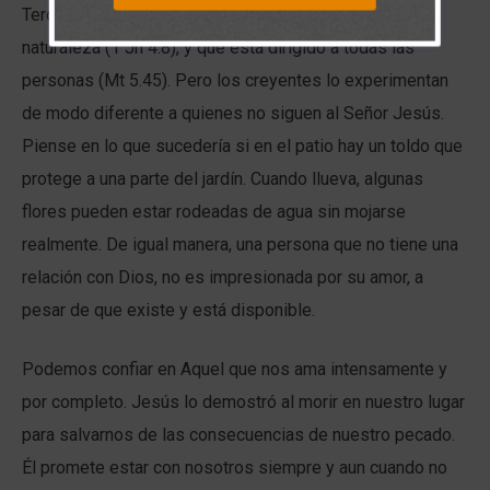
Tercero, sabemos que el amor de Dios es parte de su
naturaleza (1 Jn 4.8), y que está dirigido a todas las
personas (Mt 5.45). Pero los creyentes lo experimentan
de modo diferente a quienes no siguen al Señor Jesús.
Piense en lo que sucedería si en el patio hay un toldo que
protege a una parte del jardín. Cuando llueva, algunas
flores pueden estar rodeadas de agua sin mojarse
realmente. De igual manera, una persona que no tiene una
relación con Dios, no es impresionada por su amor, a
pesar de que existe y está disponible.
Podemos confiar en Aquel que nos ama intensamente y
por completo. Jesús lo demostró al morir en nuestro lugar
para salvarnos de las consecuencias de nuestro pecado.
Él promete estar con nosotros siempre y aun cuando no