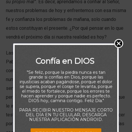
su propio mal”.
Es decir, aprendamos a confiar al Señor,
nuestros problemas de hoy y enfrentemos con esa misma
fe y confianza los problemas de mañana, solo cuando
estos constituyan el presente. ¿Por qué pensar en lo que
vendrá el próximo día si nuestra realidad es hoy?
Las escrituras de hoy son un reflejo de que el apóstol
Confía en DIOS
Pablo comprendió con gran convicción esta verdad. Él
como ciervo de Cristo pudo haberse rendido ante las
"Se feliz, porque la piedra nunca es tan
grande si confías en Dios, porque las
numerosas preocupaciones que rodeaban su vida al
injusticias acaban pagándose, porque el dolor
se supera, porque el coraje te levanta, porque
servicio del Señor: miedo de perder su vida al ser
el miedo te fortalece, porque los errores te
hacen aprender y porque nadie es perfecto.
perseguido por su fe, preocupaciones sobre su salud que
DIOS hoy, camina contigo. Feliz Día."
le impidieran emprender los largos viajes para dar
PARA RECIBIR NUESTRO MENSAJE CORTO
testimonio del obrar de Cristo en su vida o dejarse vencer
DEL DÍA EN TU CELULAR, DESCARGA
NUESTRA APLICACIÓN ANDROID.
por la ansiedad de estar en prisión y haber perdido de las