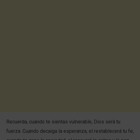
Recuerda, cuando te sientas vulnerable, Dios será tu
fuerza. Cuando decaiga la esperanza, el restablecerá tu fe,