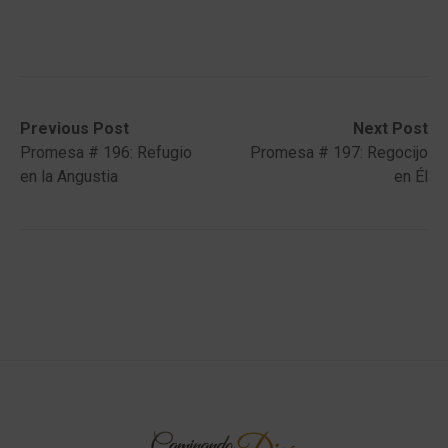
Post
Previous
Next
Previous Post
Next Post
post:
post:
Promesa # 196: Refugio
Promesa # 197: Regocijo
navigation
en la Angustia
en Él