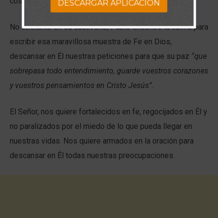
cosas más preciadas de la vida: su libertad.
DESCARGAR APLICACION
No obstante en su cautiverio, Pablo encontró la calma para
escribir esa maravillosa muestra de Fe en Dios,
descansar en Él nuestras peticiones para que su paz
“que
sobrepasa todo entendimiento, guarde vuestros corazones
y vuestros pensamientos en Cristo Jesús”.
El Señor, nos quiere fortalecidos en fe, regocijados en Él y
no paralizados por el miedo de lo que pueda llegar en
nuestras vidas. Nos quiere armados en la oración para
descansar en Él todas nuestras preocupaciones.