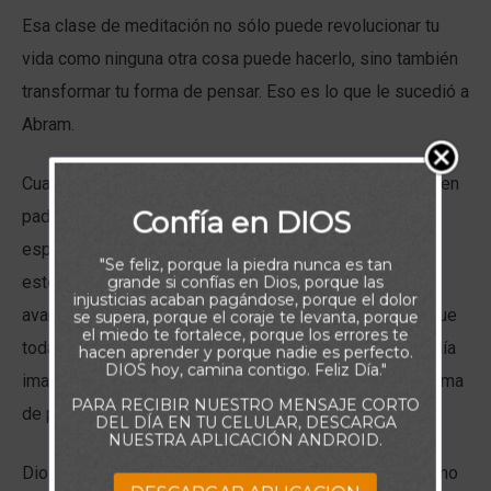
Esa clase de meditación no sólo puede revolucionar tu
vida como ninguna otra cosa puede hacerlo, sino también
transformar tu forma de pensar. Eso es lo que le sucedió a
Abram.
Cuando Dios le dijo por primera vez que se convertiría en
Confía en DIOS
padre de muchas naciones, Abram era un anciano. Su
esposa, Sara, también lo era. Es más, ella había sido
"Se feliz, porque la piedra nunca es tan
estéril toda su vida. ¿Cómo podría una pareja de edad
grande si confías en Dios, porque las
injusticias acaban pagándose, porque el dolor
avanzada y sin descendencia esperar tener un hijo, o que
se supera, porque el coraje te levanta, porque
el miedo te fortalece, porque los errores te
toda una nación saliera de ellos? Abram ni siquiera podía
hacen aprender y porque nadie es perfecto.
DIOS hoy, camina contigo. Feliz Día."
imaginarse tal cosa. Era una total contradicción a su forma
PARA RECIBIR NUESTRO MENSAJE CORTO
de pensar.
DEL DÍA EN TU CELULAR, DESCARGA
NUESTRA APLICACIÓN ANDROID.
Dios sabía la lucha mental que Abram tendría; por eso, no