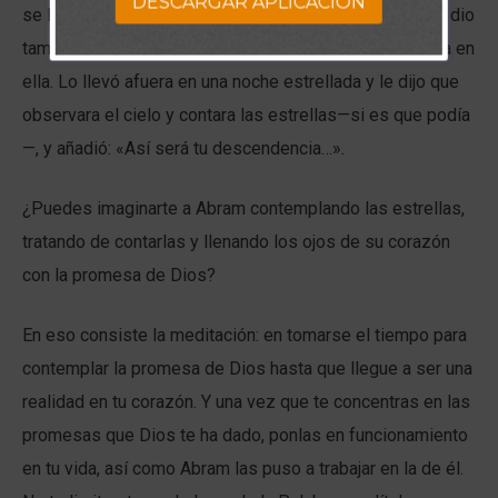
DESCARGAR APLICACION
se limitó en darle sólo una promesa verbal, sino que le dio
también una imagen de esa promesa para que meditara en
ella. Lo llevó afuera en una noche estrellada y le dijo que
observara el cielo y contara las estrellas—si es que podía
—, y añadió: «Así será tu descendencia…»
.
¿Puedes imaginarte a Abram contemplando las estrellas,
tratando de contarlas y llenando los ojos de su corazón
con la promesa de Dios?
En eso consiste la meditación: en tomarse el tiempo para
contemplar la promesa de Dios hasta que llegue a ser una
realidad en tu corazón. Y una vez que te concentras en las
promesas que Dios te ha dado, ponlas en funcionamiento
en tu vida, así como Abram las puso a trabajar en la de él.