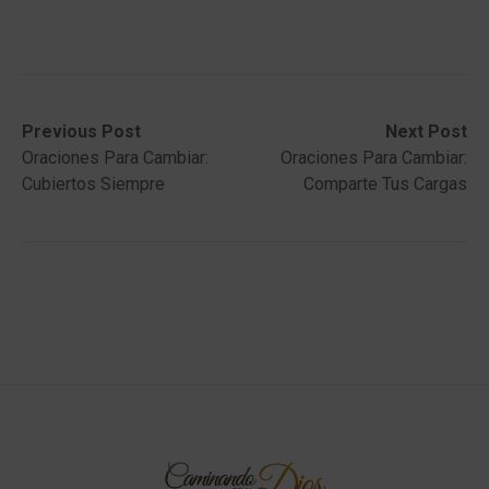
Post
Previous
Next
Previous Post
Next Post
post:
post:
Oraciones Para Cambiar:
Oraciones Para Cambiar:
navigation
Cubiertos Siempre
Comparte Tus Cargas