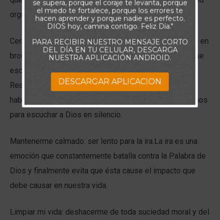
se supera, porque el coraje te levanta, porque
el miedo te fortalece, porque los errores te
orgullosa.
hacen aprender y porque nadie es perfecto.
DIOS hoy, camina contigo. Feliz Día."
Cerrar mis labios: ser lento para hablar.Alguien ha dicho en
PARA RECIBIR NUESTRO MENSAJE CORTO
DEL DÍA EN TU CELULAR, DESCARGA
broma: “Dios nos ha dado una boca y dos oídos para que
NUESTRA APLICACIÓN ANDROID.
escuchemos dos veces más de lo que hablamos”
DESCARGAR APLICACION
Realmente no podemos escuchar a Dios si estamos
hablando constantemente. A veces debemos prepararnos
para escuchar a Dios en silencio.
Mantenerme calmado: ser lento para la ira.La ira es una
emoción que constantemente batalla contra la Palabra de
Dios y finalmente evita que ésta cause el impacto que
debe causar en nuestra vida.
Limpiar mi vida: deshacerme de toda suciedad moral y del