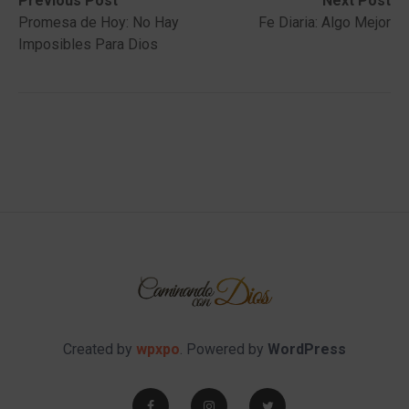
Post
Previous Post
Next Post
post:
post:
Promesa de Hoy: No Hay
Fe Diaria: Algo Mejor
navigation
Imposibles Para Dios
Created by
wpxpo
. Powered by
WordPress