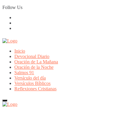
Skip
Follow Us
to
content
Inicio
Devocional Diario
Oración de La Mañana
Oración de la Noche
Salmos 91
Versículo del día
Versículos Bíblicos
Reflexiones Cristianas