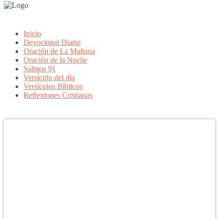
Inicio
Devocional Diario
Oración de La Mañana
Oración de la Noche
Salmos 91
Versículo del día
Versículos Bíblicos
Reflexiones Cristianas
Confía en DIOS
"Se feliz, porque la piedra nunca es tan grande si confías en Dios,
porque las injusticias acaban pagándose, porque el dolor se supera,
porque el coraje te levanta, porque el miedo te fortalece, porque los
errores te hacen aprender y porque nadie es perfecto. DIOS hoy,
camina contigo. Feliz Día."
PARA RECIBIR NUESTRO MENSAJE CORTO DEL DÍA EN