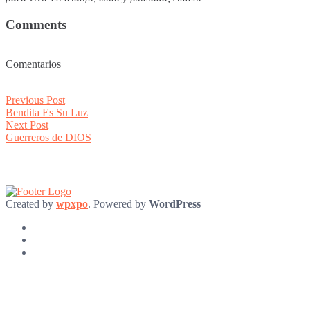
Comments
Comentarios
Post
Previous
Previous Post
post:
Bendita Es Su Luz
navigation
Next
Next Post
post:
Guerreros de DIOS
Created by
wpxpo
. Powered by
WordPress