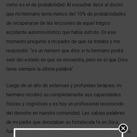
como es el de probabilidad. Al escuchar decir al doctor
que mi hermano tenía menos del 10% de probabilidades
de recuperarse de las lecciones de aquel trágico
accidente automovilístico que había sufrido. En ese
momento pregunte a mi padre de que se trataba y me
respondió: “es un número que dice si tu hermano podrá
salir del estado en que se encuentra, pero en el que Dios
tiene siempre la última palabra”.
Luego de un año de extensas y profundas terapias, mi
hermano recobró su completamente sus capacidades
físicas y cognitivas y es hoy un profesional reconocido
del derecho en nuestra comunidad. Las sabias palabras
de mi padre que denotaban su fortalecida fe en Dios,
fueron presagio de lo que finalmente ocurrió: El Señor tuvo