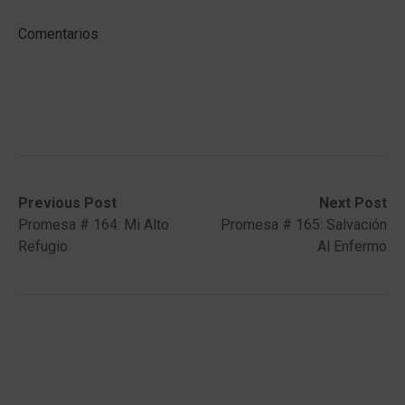
Comentarios
Post
Previous
Next
Previous Post
Next Post
post:
post:
Promesa # 164: Mi Alto
Promesa # 165: Salvación
navigation
Refugio
Al Enfermo