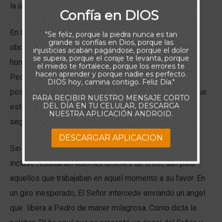
la última palabra.
Confía en DIOS
En las escrituras de hoy vemos que sólo mediante el
"Se feliz, porque la piedra nunca es tan
grande si confías en Dios, porque las
obrar de Dios, se hace alcanzable lo que a la vista del
injusticias acaban pagándose, porque el dolor
se supera, porque el coraje te levanta, porque
hombre parece imposible o contra las probabilidades.
el miedo te fortalece, porque los errores te
hacen aprender y porque nadie es perfecto.
Pedro capturado por el rey Herodes tenía muy pocas
DIOS hoy, camina contigo. Feliz Día."
posibilidades de sobrevivir, mas, tomando en cuenta que
PARA RECIBIR NUESTRO MENSAJE CORTO
DEL DÍA EN TU CELULAR, DESCARGA
este último ya había ejecutado a Jacabo, uno de los
NUESTRA APLICACIÓN ANDROID.
seguidores más cercanos de Jesús.
DESCARGAR APLICACION
Sin embaro, Dios tenía otros planes para Pedro, que
incluso resultarían además díficiles de creer, aun para
aquellos que trabajaban en aquel momento a su favor. En
un giro inesperado, El Señor intercede enviando un angel
que libera a Pedro de maner milagrosa. Como dicta la