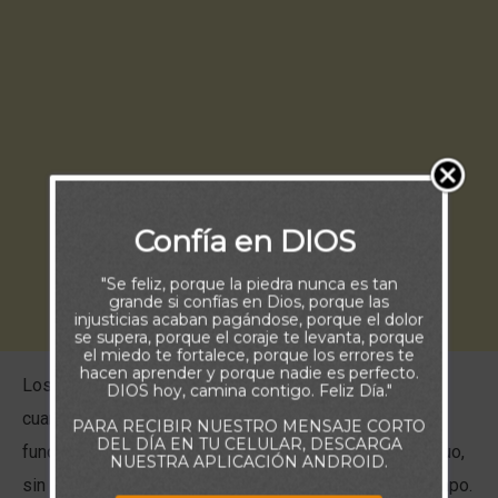
Confía en DIOS
"Se feliz, porque la piedra nunca es tan
grande si confías en Dios, porque las
injusticias acaban pagándose, porque el dolor
se supera, porque el coraje te levanta, porque
el miedo te fortalece, porque los errores te
hacen aprender y porque nadie es perfecto.
Los equipos en general alcanzan su mejor rendimiento
DIOS hoy, camina contigo. Feliz Día."
cuando no existe en ellos deseos egoístas. Si el
PARA RECIBIR NUESTRO MENSAJE CORTO
DEL DÍA EN TU CELULAR, DESCARGA
funcionamiento del equipo recae sobre un solo individuo,
NUESTRA APLICACIÓN ANDROID.
sin dudas, el mismo no sobrevivirá durante mucho tiempo.