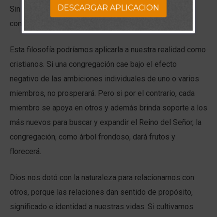
DESCARGAR APLICACION
Sin embargo si el funcionamiento se concentra en
conseguir un objetivo común, el equipo tendrá éxito.
Esta filosofía podríamos aplicarla a nuestra realidad como
cristianos. Si una congregación cae bajo el efecto
negativo de las ambiciones individuales de uno o varios
miembros, no prosperará. Pero si por el contrario, cada
miembro se apoya en otros y además brinda soporte a los
más nuevos para buscar y expandir el Reino del Señor, la
congregación, como árbol frondoso, dará frutos y
florecerá.
Dios nos dotó con la naturaleza para relacionarnos con
otros, porque las relaciones dan sentido de propósito,
significado e identidad a nuestras vidas. Si cultivamos