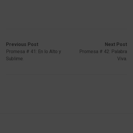
Post
Previous
Next
Previous Post
Next Post
post:
post:
Promesa # 41: En lo Alto y
Promesa # 42: Palabra
navigation
Sublime.
Viva.