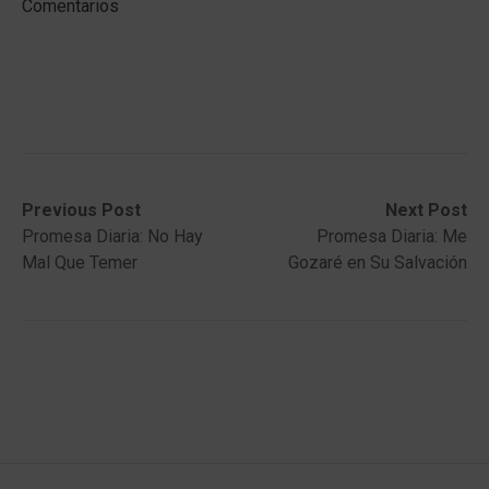
Comentarios
Post
Previous
Next
Previous Post
Next Post
post:
post:
Promesa Diaria: No Hay
Promesa Diaria: Me
navigation
Mal Que Temer
Gozaré en Su Salvación