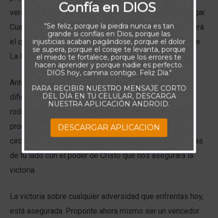
Confía en DIOS
verdad: Tú mente es el lugar donde esa batalla toma lugar.
"Se feliz, porque la piedra nunca es tan
Cualquier pensamiento que se apodere de tu mente, será
grande si confías en Dios, porque las
el que domine tu vida: La decisión es tuya, que gobierne
injusticias acaban pagándose, porque el dolor
se supera, porque el coraje te levanta, porque
La Palabra de Dios o las mentiras del mal.
el miedo te fortalece, porque los errores te
hacen aprender y porque nadie es perfecto.
DIOS hoy, camina contigo. Feliz Día."
Ante el embate de las situaciones amenazantes,
PARA RECIBIR NUESTRO MENSAJE CORTO
DEL DÍA EN TU CELULAR, DESCARGA
dificultades, amarguras; ante la oscuridad que intente
NUESTRA APLICACIÓN ANDROID.
rodearte, ancla tus pies y permanece inamovible en las
promesas de Dios. Es verdad que la presión de las
DESCARGAR APLICACION
circunstancias puede hacerse insostenible, pero cuentas
de tu lado con el poder de Cristo que nos asegurará la
victoria.
La victoria sobre cualquier adversidad que enfrentas hoy,
está asegurada. Proponte ahora mismo ser un vencedor