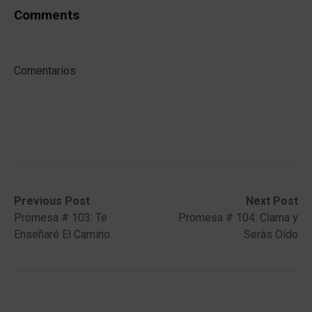
Comments
Comentarios
Post
Previous
Next
Previous Post
Next Post
post:
post:
Promesa # 103: Te
Promesa # 104: Clama y
navigation
Enseñaré El Camino.
Serás Oído