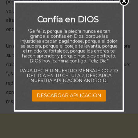
por la que no obtengamos paga alguna, pero nuestra
voluntad y determinación deben mantenerse siempre
Confía en DIOS
altas, confiando que basados en la fe, el Señor se
encargará de satisfacer todas nuestras necesidades.
"Se feliz, porque la piedra nunca es tan
grande si confías en Dios, porque las
injusticias acaban pagándose, porque el dolor
Un amigo me contó que una vez habló con su padre sobre
se supera, porque el coraje te levanta, porque
el miedo te fortalece, porque los errores te
su deseo de servir en una organización encargada de
hacen aprender y porque nadie es perfecto.
DIOS hoy, camina contigo. Feliz Día."
cuidar a personas sin hogar. La respuesta que obtuvo fue:
PARA RECIBIR NUESTRO MENSAJE CORTO
“¿No quieres ser abogado?” Así se mantuvo su padre
DEL DÍA EN TU CELULAR, DESCARGA
NUESTRA APLICACIÓN ANDROID.
repitiendo esa pregunta una y otra vez, pero no logró
convencerlo. Aquel amigo sabía a qué llamado debía
DESCARGAR APLICACION
responder para glorificar al Señor.