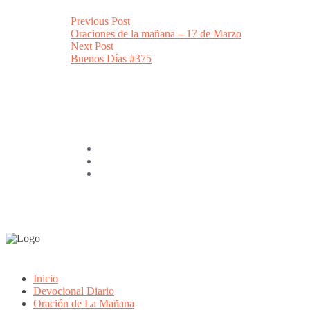
Post
Previous
Previous Post
post:
Oraciones de la mañana – 17 de Marzo
navigation
Next
Next Post
post:
Buenos Días #375
Inicio
Devocional Diario
Oración de La Mañana