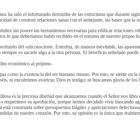
mos ha sido el infortunado derrumbe de las estructuras que durante sigl
acidad de construir relaciones sanas con el semejante, las bases que la
 adultez sin poseer las herramientas necesarias para edificar relaciones 
tros lo que deberíamos haber recibido en el entorno de nuestro propio h
ofundo del subconsciente. Enturbia, de manera inevitable, las aparent
siempre es sacarle algo a la otra persona. El beneficio anhelado puede s
rédito económico al prójimo.
gua como la existencia del ser humano mismo. Por esto, se siente en la n
is, ni encubrimos avaricia; Dios es testigo; ni buscamos gloria de los
losa es la preciosa libertad que alcanzamos cuando el Señor nos libra
No requerimos su aprobación, porque hemos decidido vivir buscando ag
tá construida sobre presupuestos frágiles y apreciaciones defectuosas
ondidas de nuestro corazón. Por esto, su opinión es la única que realmen