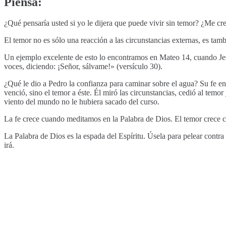
Piensa:
¿Qué pensaría usted si yo le dijera que puede vivir sin temor? ¿Me cree
El temor no es sólo una reacción a las circunstancias externas, es tamb
Un ejemplo excelente de esto lo encontramos en Mateo 14, cuando Jesús
voces, diciendo: ¡Señor, sálvame!» (versículo 30).
¿Qué le dio a Pedro la confianza para caminar sobre el agua? Su fe en
venció, sino el temor a éste. Él miró las circunstancias, cedió al temo
viento del mundo no le hubiera sacado del curso.
La fe crece cuando meditamos en la Palabra de Dios. El temor crece 
La Palabra de Dios es la espada del Espíritu. Úsela para pelear contr
irá.