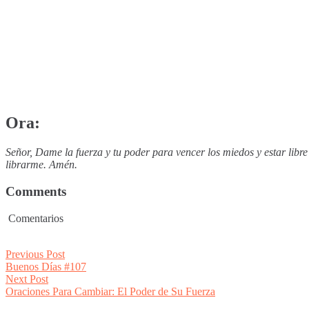
Ora:
Señor, Dame la fuerza y tu poder para vencer los miedos y estar lib
librarme. Amén.
Comments
Comentarios
Post
Previous
Previous Post
post:
Buenos Días #107
navigation
Next
Next Post
post:
Oraciones Para Cambiar: El Poder de Su Fuerza