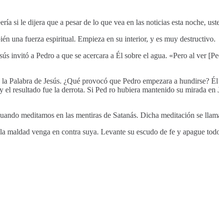
ría si le dijera que a pesar de lo que vea en las noticias esta noche, u
ién una fuerza espiritual. Empieza en su interior, y es muy destructivo.
 invitó a Pedro a que se acercara a Él sobre el agua. «Pero al ver [Pe
 la Palabra de Jesús. ¿Qué provocó que Pedro empezara a hundirse? Él sin
r y el resultado fue la derrota. Si Ped ro hubiera mantenido su mirada en
cuando meditamos en las mentiras de Satanás. Dicha meditación se lla
a la maldad venga en contra suya. Levante su escudo de fe y apague todo