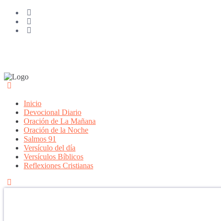
Inicio
Devocional Diario
Oración de La Mañana
Oración de la Noche
Salmos 91
Versículo del día
Versículos Bíblicos
Reflexiones Cristianas
Confía en DIOS