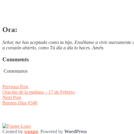
Ora:
Señor, me has aceptado como tu hijo. Enséñame a vivir nuevamente con
a corazón abierto, como Tú día a día lo haces. Amén.
Comments
Comentarios
Post
Previous
Previous Post
post:
Oración de la mañana – 17 de Febrero
navigation
Next
Next Post
post:
Buenos Días #348
Created by
wpxpo
. Powered by
WordPress