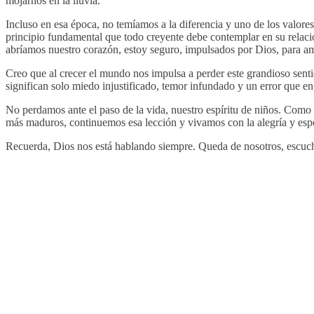
mojarnos en la lluvia.
Incluso en esa época, no temíamos a la diferencia y uno de los valore
principio fundamental que todo creyente debe contemplar en su relac
abríamos nuestro corazón, estoy seguro, impulsados por Dios, para amar 
Creo que al crecer el mundo nos impulsa a perder este grandioso senti
significan solo miedo injustificado, temor infundado y un error que en
No perdamos ante el paso de la vida, nuestro espíritu de niños. Como
más maduros, continuemos esa lección y vivamos con la alegría y espe
Recuerda, Dios nos está hablando siempre. Queda de nosotros, escuch