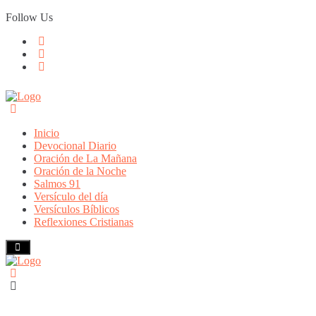
Skip
Follow Us
to
content
Inicio
Devocional Diario
Oración de La Mañana
Oración de la Noche
Salmos 91
Versículo del día
Versículos Bíblicos
Reflexiones Cristianas