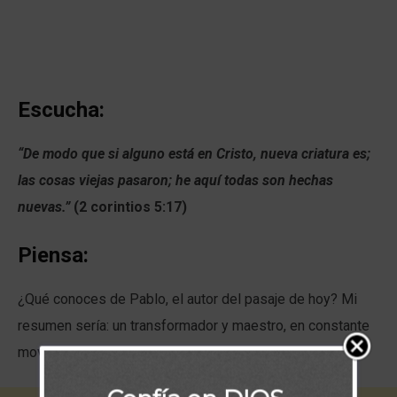
Escucha:
“De modo que si alguno está en Cristo, nueva criatura es;
las cosas viejas pasaron; he aquí todas son hechas
nuevas.”
(2 corintios 5:17)
Piensa:
¿Qué conoces de Pablo, el autor del pasaje de hoy? Mi
resumen sería: un transformador y maestro, en constante
movimiento, sumado a la causa de Jesús.