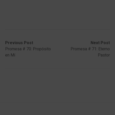
Post
Previous
Next
Previous Post
Next Post
post:
post:
Promesa # 70: Propósito
Promesa # 71: Eterno
navigation
en Mí
Pastor