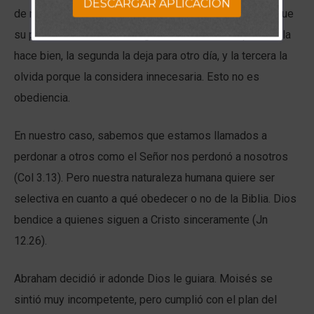
DESCARGAR APLICACION
de nuestros deseos a su plan. Somos como el hijo al que
su padre o su madre le asignan tres tareas. La primera la
hace bien, la segunda la deja para otro día, y la tercera la
olvida porque la considera innecesaria. Esto no es
obediencia.
En nuestro caso, sabemos que estamos llamados a
perdonar a otros como el Señor nos perdonó a nosotros
(Col 3.13). Pero nuestra naturaleza humana quiere ser
selectiva en cuanto a qué obedecer o no de la Biblia. Dios
bendice a quienes siguen a Cristo sinceramente (Jn
12.26).
Abraham decidió ir adonde Dios le guiara. Moisés se
sintió muy incompetente, pero cumplió con el plan del