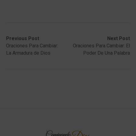
Post
Previous
Next
Previous Post
Next Post
post:
post:
Oraciones Para Cambiar:
Oraciones Para Cambiar: El
navigation
La Armadura de Dios
Poder De Una Palabra