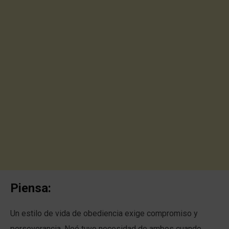
Piensa:
Un estilo de vida de obediencia exige compromiso y
perseverancia. Noé tuvo necesidad de ambos cuando