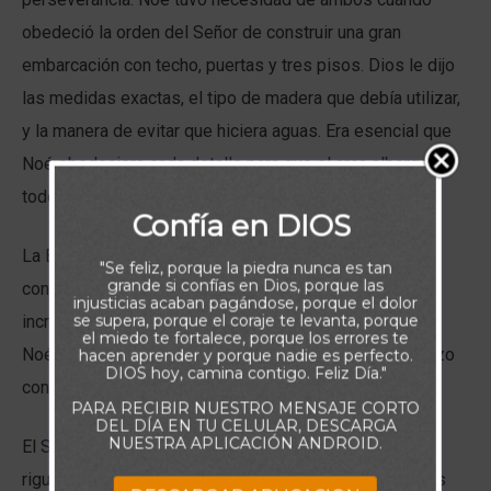
obedeció la orden del Señor de construir una gran
embarcación con techo, puertas y tres pisos. Dios le dijo
las medidas exactas, el tipo de madera que debía utilizar,
y la manera de evitar que hiciera aguas. Era esencial que
Noé obedeciera cada detalle para que el arca albergara a
todos los animales y se mantuviera a flote.
Confía en DIOS
La Biblia no habla de objeciones al proyecto, pero
"Se feliz, porque la piedra nunca es tan
grande si confías en Dios, porque las
conociendo la naturaleza humana podemos imaginar la
injusticias acaban pagándose, porque el dolor
se supera, porque el coraje te levanta, porque
incredulidad y el rechazo que hubo probablemente en
el miedo te fortalece, porque los errores te
Noé. Sin embargo, trabajó fielmente hasta el final, e “hizo
hacen aprender y porque nadie es perfecto.
DIOS hoy, camina contigo. Feliz Día."
conforme a todo lo que Dios le mandó” (v. 22).
PARA RECIBIR NUESTRO MENSAJE CORTO
DEL DÍA EN TU CELULAR, DESCARGA
NUESTRA APLICACIÓN ANDROID.
El Señor quiere que sigamos sus instrucciones
rigurosamente. Por desgracia, nos gusta añadir algunos