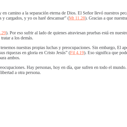
 y en camino a la separación eterna de Dios. El Señor llevó nuestros pe
s y cargados, y yo os haré descansar” (
Mt 11.28
). Gracias a que nuestr
.29
). Por eso sufrir al lado de quienes atraviesan pruebas está en nuestr
 tratar a los demás.
ando tenemos nuestras propias luchas y preocupaciones. Sin embargo, El a
sus riquezas en gloria en Cristo Jesús” (
Fil 4.19
). Eso significa que po
para ambos.
eocupaciones. Hay personas, hoy en día, que sufren en todo el mundo. 
libertad a otra persona.