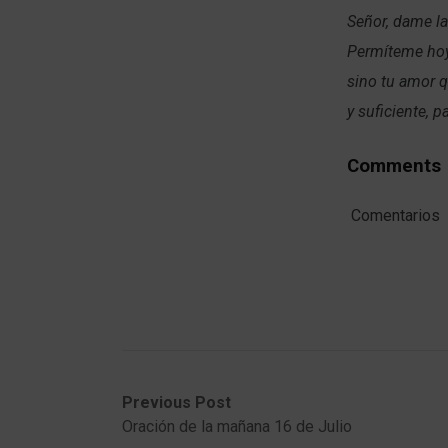
Señor, dame la
Permíteme hoy 
sino tu amor q
y suficiente, 
Comments
Comentarios
Post
Previous
Next
Previous Post
post:
post:
Oración de la mañana 16 de Julio
navigation