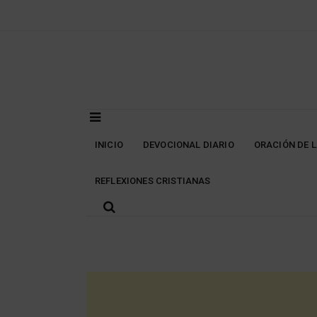
Skip
to
content
INICIO
DEVOCIONAL DIARIO
ORACIÓN DE 
REFLEXIONES CRISTIANAS