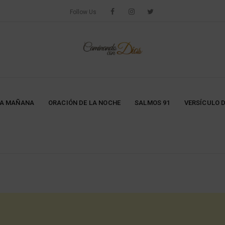
Follow Us
LA MAÑANA
ORACIÓN DE LA NOCHE
SALMOS 91
VERSÍCULO D