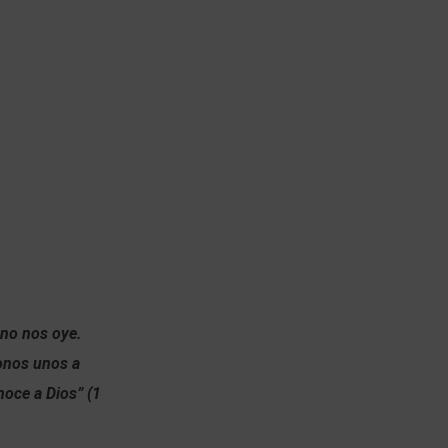
 no nos oye.
monos unos a
noce a Dios” (1