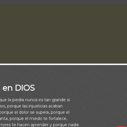
a en DIOS
rque la piedra nunca es tan grande si
os, porque las injusticias acaban
ofunda relación entre el amor y el conocimiento: ¿Cómo podemos
orque el dolor se supera, porque el
lles de alguien o de algo si no tenemos por eso una estima genu
vanta, porque el miedo te fortalece,
ar, queremos explorarlo cada centímetro. Cuando amamos a alg
rrores te hacen aprender y porque nadie