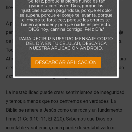
"Se feliz, porque la piedra nunca es tan
grande si confías en Dios, porque las
lleva a preguntar: ¿Hay algo que sea firme?
injusticias acaban pagándose, porque el dolor
se supera, porque el coraje te levanta, porque
el miedo te fortalece, porque los errores te
A pesar de lo aterradoras que parecen estas cosas,
hacen aprender y porque nadie es perfecto.
DIOS hoy, camina contigo. Feliz Día."
permítame darle un ejemplo aun más grande. En el pasaje
PARA RECIBIR NUESTRO MENSAJE CORTO
de hoy, vemos que los cielos y la tierra serán sacudidos.
DEL DÍA EN TU CELULAR, DESCARGA
NUESTRA APLICACIÓN ANDROID.
Todo será destruido —quemado, para ser exacto.
Afortunadamente, tenemos la promesa de que Dios creará
DESCARGAR APLICACION
cielos y tierra nuevos, pero mientras tanto nuestro mundo
estará sometido a una gran agitación.
La inestabilidad puede crear sentimientos de inseguridad
y temor, a menos que nos centremos en verdades. La
Biblia se refiere a Jesús como una roca y un fundamento
firme (1 Co 3.10, 11; Ef 2.20). Sabemos que Dios es
inmutable y soberano; nada puede desestabilizarlo ni