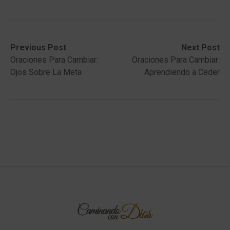
Post
Previous
Next
Previous Post
Next Post
post:
post:
Oraciones Para Cambiar:
Oraciones Para Cambiar:
navigation
Ojos Sobre La Meta
Aprendiendo a Ceder