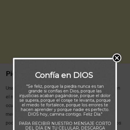
Piensa:
Confía en DIOS
"Se feliz, porque la piedra nunca es tan
Una de las formas en las que la maldad se manifiesta en
grande si confías en Dios, porque las
injusticias acaban pagándose, porque el dolor
el mundo, es a través de personas que guardan odio
se supera, porque el coraje te levanta, porque
el miedo te fortalece, porque los errores te
oculto en el corazón y que utilizan la palabra como un
hacen aprender y porque nadie es perfecto.
DIOS hoy, camina contigo. Feliz Día."
medio para el engaño y la calumnia. Muchas veces
podemos estar rodeados de esas personas y sin darnos
PARA RECIBIR NUESTRO MENSAJE CORTO
DEL DÍA EN TU CELULAR, DESCARGA