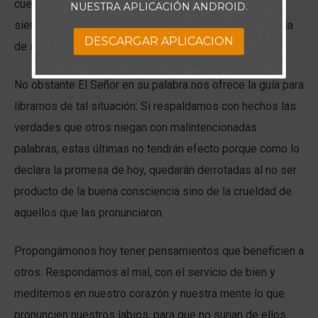
cuenta caer ante el desasosiego de sus afirmaciones,
NUESTRA APLICACIÓN ANDROID.
siendo víctimas de ellas y llenándonos en consecuencia
DESCARGAR APLICACION
de impotencia, desespero, rabia y temor.
No obstante El Señor en su palabra nos ofrece la guía para
librarnos de tal situación: Si respaldamos con hechos las
verdades que otros niegan con malintencionadas
palabras, estas últimas no tendrán efecto porque como lo
declara la promesa de hoy, quedarán derrotadas al no ser
producto de la buena consciencia sino de la crueldad de
aquellos que las pronunciaron.
Propongámonos hoy tener pensamientos que beneficien a
otros. Respondamos al mal, con el servicio de bien y
meditemos en nuestro corazón y nuestra mente lo que
pronuncien nuestros labios, para que no surjan de ellos