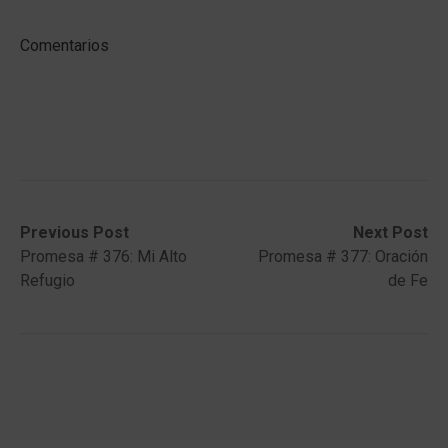
Comentarios
Post
Previous
Next
Previous Post
Next Post
post:
post:
Promesa # 376: Mi Alto
Promesa # 377: Oración
navigation
Refugio
de Fe