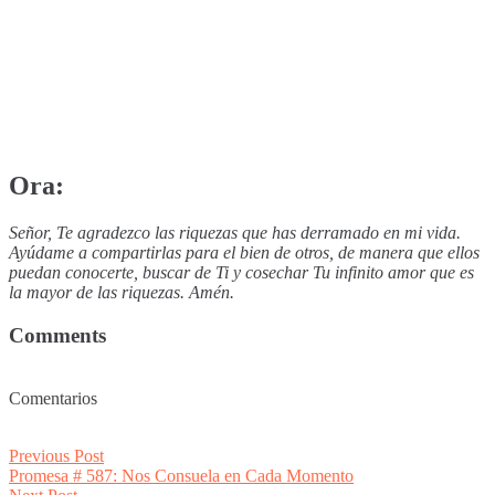
Ora:
Señor, Te agradezco las riquezas que has derramado en mi vida.
Ayúdame a compartirlas para el bien de otros, de manera que ellos
puedan conocerte, buscar de Ti y cosechar Tu infinito amor que es
la mayor de las riquezas. Amén.
Comments
Comentarios
Post
Previous
Previous Post
post:
Promesa # 587: Nos Consuela en Cada Momento
navigation
Next