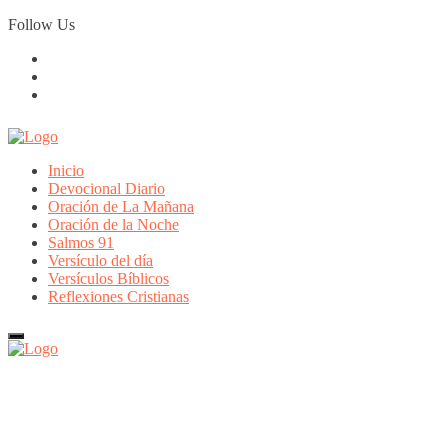
Skip
Follow Us
to
content
Inicio
Devocional Diario
Oración de La Mañana
Oración de la Noche
Salmos 91
Versículo del día
Versículos Bíblicos
Reflexiones Cristianas