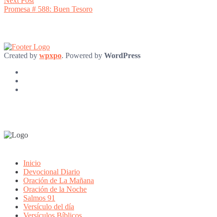
Next Post
post:
Promesa # 588: Buen Tesoro
Created by
wpxpo
. Powered by
WordPress
Inicio
Devocional Diario
Oración de La Mañana
Oración de la Noche
Salmos 91
Versículo del día
Versículos Bíblicos