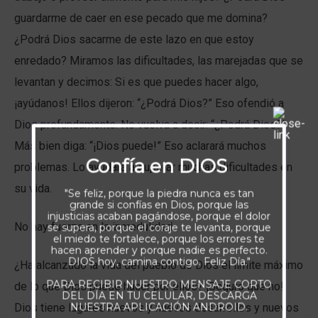
guardarme de caer en ese pecado que me domina?
¿Podrá Dios sacarme de este lazo en que estoy
enredado? Miramos las dificultades, las marejadas que se
levantan y decimos: Si es que puedes hacer algo,
¡ayúdanos! Ellos dijeron: “¿Podrá Dios?” Eso ofendió a
Dios profundamente. No vuelva a decir: “¿Podrá Dios?”
Más bien diga: “¡Dios puede!” Eso aclarará muchos
Confía en DIOS
problemas. Lo ayudará a superar muchas dificultades en
su vida.
"Se feliz, porque la piedra nunca es tan
grande si confías en Dios, porque las
injusticias acaban pagándose, porque el dolor
No hay fuerza en la incredulidad.
se supera, porque el coraje te levanta, porque
el miedo te fortalece, porque los errores te
hacen aprender y porque nadie es perfecto.
DIOS hoy, camina contigo. Feliz Día."
¿Ha alcanzado la vida del pueblo de Dios el límite máximo
PARA RECIBIR NUESTRO MENSAJE CORTO
de lo que Dios puede hacer por ellos? ¡Seguro que no!
DEL DÍA EN TU CELULAR, DESCARGA
NUESTRA APLICACIÓN ANDROID.
Dios tiene lugares nuevos y nuevos desarrollos y nuevos