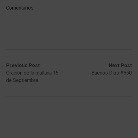
Comentarios
Post
Previous
Next
Previous Post
Next Post
post:
post:
Oración de la mañana 15
Buenos Días #550
navigation
de Septiembre