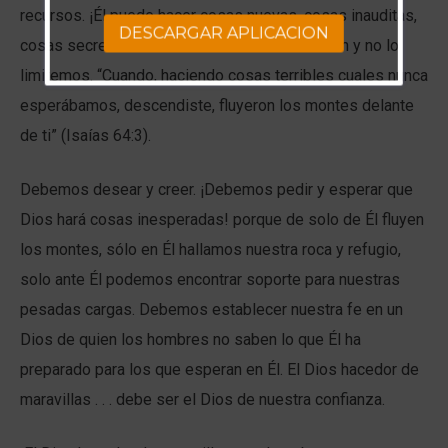
recursos. ¡Él puede hacer cosas nuevas, cosas inauditas,
DESCARGAR APLICACION
cosas secretas!Ensanchemos nuestro corazón y no lo
limitemos. “Cuando, haciendo cosas terribles cuales nunca
esperábamos, descendiste, fluyeron los montes delante
de ti” (Isaías 64:3).
Debemos desear y creer. ¡Debemos pedir y esperar que
Dios hará cosas inesperadas! porque de solo de Él fluyen
los montes, sólo en Él hallamos nuestra roca y refugio,
solo ante Él podemos encontrar soporte para nuestras
pesadas cargas. Debemos establecer nuestra fe en un
Dios de quien los hombres no saben lo que Él ha
preparado para los que esperan en Él. El Dios hacedor de
maravillas . . . debe ser el Dios de nuestra confianza.