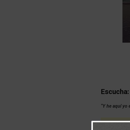
Escucha:
“Y he aquí yo 