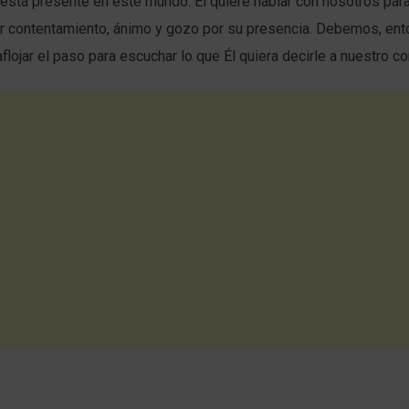
 está presente en este mundo. Él quiere hablar con nosotros par
 contentamiento, ánimo y gozo por su presencia. Debemos, ent
flojar el paso para escuchar lo que Él quiera decirle a nuestro co