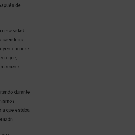
después de
la necesidad
l diciéndome
reyente ignore
uego que,
el momento
tando durante
 mismos
bía que estaba
orazón.