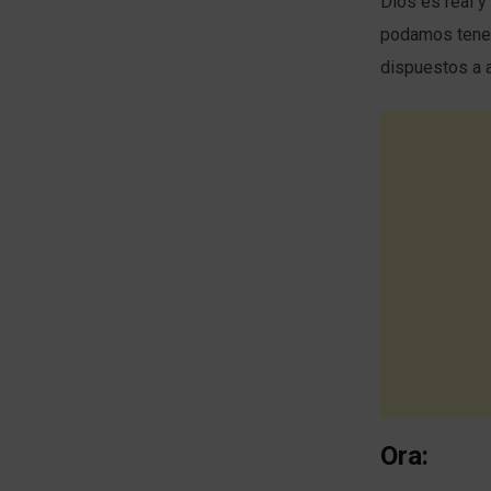
Dios es real y
podamos tener
dispuestos a a
Ora: