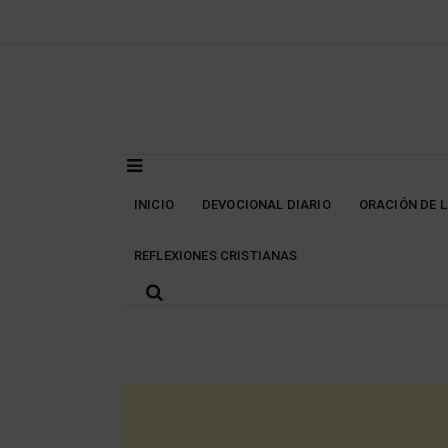
Skip
to
content
INICIO
DEVOCIONAL DIARIO
ORACIÓN DE 
REFLEXIONES CRISTIANAS