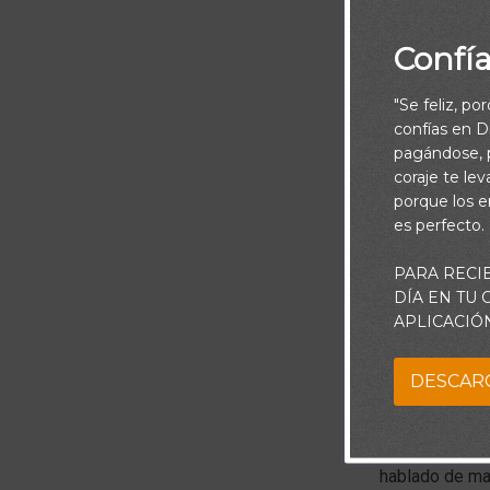
Confí
"Se feliz, po
confías en Di
pagándose, p
coraje te le
porque los e
es perfecto.
PARA RECI
Piensa:
DÍA EN TU
APLICACIÓ
El Señor tiene
DESCAR
cerca, el Seño
Dios habla.
Nu
hablado de man