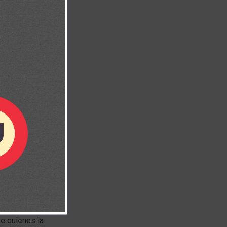
si Él está
ncia de que ha
ue quienes la