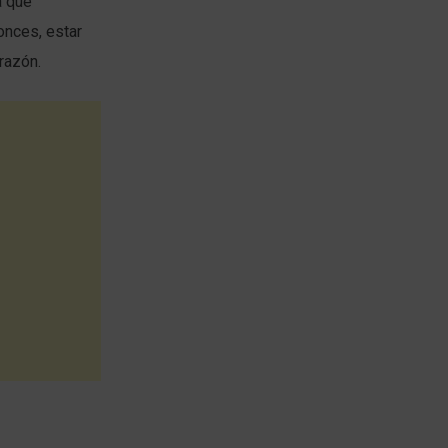
a que
onces, estar
razón.