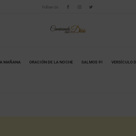
Follow Us
LA MAÑANA
ORACIÓN DE LA NOCHE
SALMOS 91
VERSÍCULO D