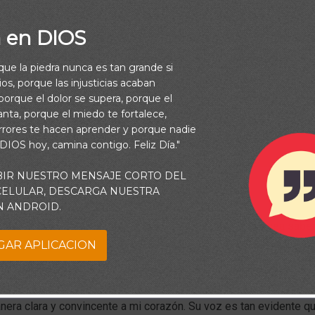
a en DIOS
rque la piedra nunca es tan grande si
os, porque las injusticias acaban
orque el dolor se supera, porque el
vanta, porque el miedo te fortalece,
rrores te hacen aprender y porque nadie
 DIOS hoy, camina contigo. Feliz Día."
BIR NUESTRO MENSAJE CORTO DEL
 CELULAR, DESCARGA NUESTRA
N ANDROID.
 muchas maneras de acercarse a sus hijos. Si usted desea saber 
GAR APLICACION
r elegirá la mejor manera de conectarse con usted.
nca he oído la voz audible de Dios, pero sí he tenido la experie
era clara y convincente a mi corazón. Su voz es tan evidente q