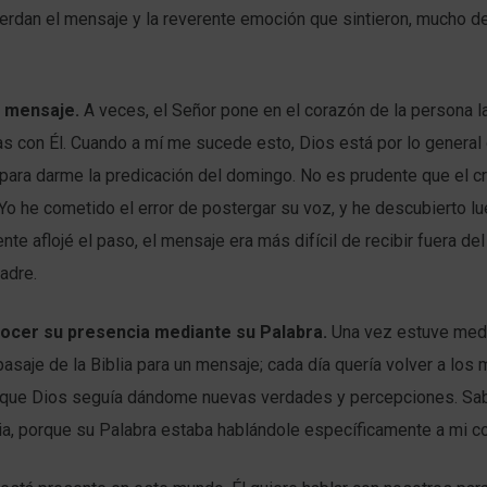
erdan el mensaje y la reverente emoción que sintieron, mucho 
n mensaje.
A veces, el Señor pone en el corazón de la persona 
as con Él. Cuando a mí me sucede esto, Dios está por lo genera
 para darme la predicación del domingo. No es prudente que el c
Yo he cometido el error de postergar su voz, y he descubierto l
nte aflojé el paso, el mensaje era más difícil de recibir fuera d
adre.
nocer su presencia mediante su Palabra.
Una vez estuve medi
asaje de la Biblia para un mensaje; cada día quería volver a los
rque Dios seguía dándome nuevas verdades y percepciones. Sa
ia, porque su Palabra estaba hablándole específicamente a mi c