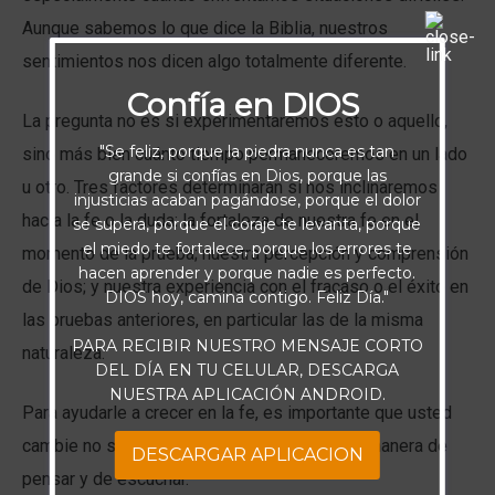
Aunque sabemos lo que dice la Biblia, nuestros
sentimientos nos dicen algo totalmente diferente.
Confía en DIOS
La pregunta no es si experimentaremos esto o aquello,
"Se feliz, porque la piedra nunca es tan
sino más bien cuánto tiempo permaneceremos en un lado
grande si confías en Dios, porque las
u otro. Tres factores determinarán si nos inclinaremos
injusticias acaban pagándose, porque el dolor
hacia la fe o la duda: la fortaleza de nuestra fe en el
se supera, porque el coraje te levanta, porque
el miedo te fortalece, porque los errores te
momento de la prueba; nuestra percepción y comprensión
hacen aprender y porque nadie es perfecto.
de Dios; y nuestra experiencia con el fracaso o el éxito en
DIOS hoy, camina contigo. Feliz Día."
las pruebas anteriores, en particular las de la misma
PARA RECIBIR NUESTRO MENSAJE CORTO
naturaleza.
DEL DÍA EN TU CELULAR, DESCARGA
NUESTRA APLICACIÓN ANDROID.
Para ayudarle a crecer en la fe, es importante que usted
cambie no solo su enfoque, sino también su manera de
DESCARGAR APLICACION
pensar y de escuchar.