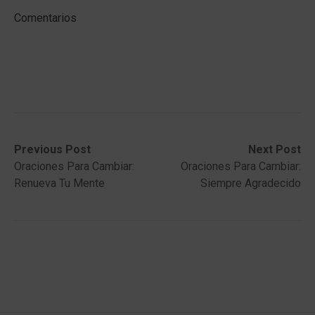
Comentarios
Post
Previous
Next
Previous Post
Next Post
post:
post:
Oraciones Para Cambiar:
Oraciones Para Cambiar:
navigation
Renueva Tu Mente
Siempre Agradecido