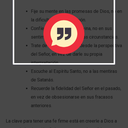
Fije su mente en las promesas de Dios, no en
la dificultad de su situación.
Confíe en su naturaleza divina, no en sus
sentimientos en cuanto a las circunstancias.
Trate de ver la dificultad desde la perspectiva
del Señor, en vez de darle su propia
interpretación.
Escuche al Espíritu Santo, no a las mentiras
de Satanás.
Recuerde la fidelidad del Señor en el pasado,
en vez de obsesionarse en sus fracasos
anteriores.
La clave para tener una fe firme está en creerle a Dios a