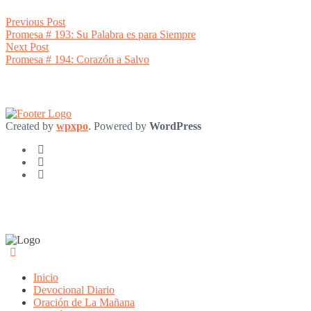
Post
Previous
Previous Post
post:
Promesa # 193: Su Palabra es para Siempre
navigation
Next
Next Post
post:
Promesa # 194: Corazón a Salvo
Created by
wpxpo
. Powered by
WordPress
Inicio
Devocional Diario
Oración de La Mañana