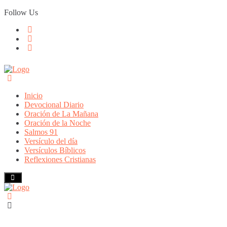
Skip
Follow Us
to
content
Inicio
Devocional Diario
Oración de La Mañana
Oración de la Noche
Salmos 91
Versículo del día
Versículos Bíblicos
Reflexiones Cristianas