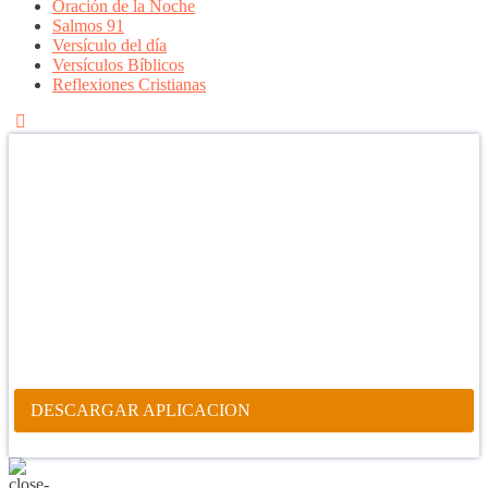
Oración de la Noche
Salmos 91
Versículo del día
Versículos Bíblicos
Reflexiones Cristianas
Confía en DIOS
"Se feliz, porque la piedra nunca es tan grande si confías en Dios,
porque las injusticias acaban pagándose, porque el dolor se supera,
porque el coraje te levanta, porque el miedo te fortalece, porque los
errores te hacen aprender y porque nadie es perfecto. DIOS hoy,
camina contigo. Feliz Día."
PARA RECIBIR NUESTRO MENSAJE CORTO DEL DÍA EN
TU CELULAR, DESCARGA NUESTRA APLICACIÓN
ANDROID.
DESCARGAR APLICACION