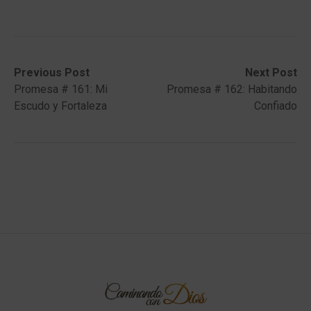
Post
Previous
Next
Previous Post
Next Post
post:
post:
Promesa # 161: Mi
Promesa # 162: Habitando
navigation
Escudo y Fortaleza
Confiado