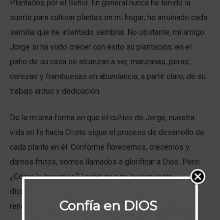
Plantados por el Señor. En general nunca he tenido la
suerte para cultivar plantas en mi hogar; he arruinado cada
semilla que he intentado sembrar. No obstante, mi amigo
Jorge si ha visto crecer con éxito su plantación; en el
patio de su casa se alcanzan a ver, manzanas, peras,
cerezas y frambuesas en abundancia, a partir claro, de su
trabajo arduo y dedicación.
De la misma forma en que el cultivo de Jorge, nuestra
vida en fe hacia Cristo sigue el proceso de desarrollo de
cada planta en él. Conforme florecemos, crecemos y
damos frutos, somos llamados a glorificar a Dios. Pero:
¿Cómo lo hacemos? Isaías nos da la respuesta
diciéndonos que somos reformados, restaurados y
Confía en DIOS
renovados.