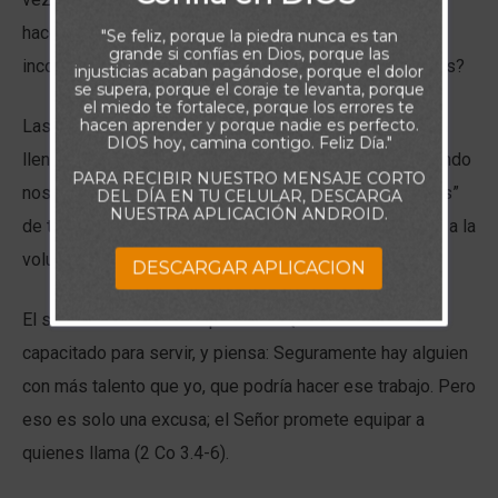
hacer eso! O tal vez le sirvió, pero con una actitud
"Se feliz, porque la piedra nunca es tan
grande si confías en Dios, porque las
incorrecta.¿Qué hace que seamos servidores renuentes?
injusticias acaban pagándose, porque el dolor
se supera, porque el coraje te levanta, porque
el miedo te fortalece, porque los errores te
hacen aprender y porque nadie es perfecto.
Las ocupaciones: A veces, nuestras agendas están tan
DIOS hoy, camina contigo. Feliz Día."
llenas, que no hay espacio para obedecer al Señor cuando
PARA RECIBIR NUESTRO MENSAJE CORTO
nos llama a servir. Todos necesitamos tener “márgenes”
DEL DÍA EN TU CELULAR, DESCARGA
NUESTRA APLICACIÓN ANDROID.
de tiempo en nuestras vidas si queremos someternos a la
voluntad de Dios.
DESCARGAR APLICACION
El sentimiento de incompetencia. Quizás no se siente
capacitado para servir, y piensa: Seguramente hay alguien
con más talento que yo, que podría hacer ese trabajo. Pero
eso es solo una excusa; el Señor promete equipar a
quienes llama (2 Co 3.4-6).