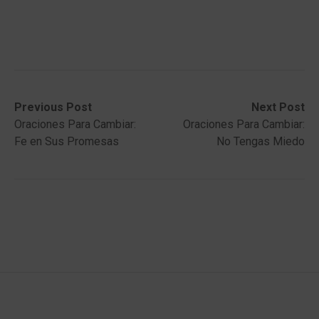
Post
Previous
Next
Previous Post
Next Post
post:
post:
Oraciones Para Cambiar:
Oraciones Para Cambiar:
navigation
Fe en Sus Promesas
No Tengas Miedo