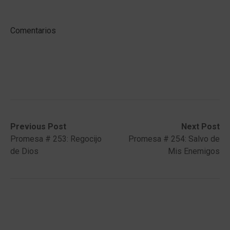
Comentarios
Post
Previous
Next
Previous Post
Next Post
post:
post:
Promesa # 253: Regocijo
Promesa # 254: Salvo de
navigation
de Dios
Mis Enemigos