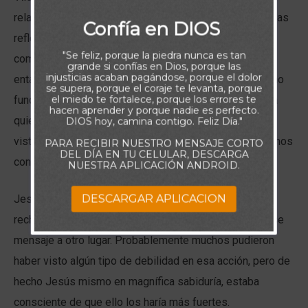
relación con otros tratar de alejarse, pero luego al leer las
Confía en DIOS
reflexiones del autor, reconocí que eran muy válidas. Él
"Se feliz, porque la piedra nunca es tan
comentaba que en algún momento podemos intentar
grande si confías en Dios, porque las
injusticias acaban pagándose, porque el dolor
entablar una conversación con alguien y simplemente no
se supera, porque el coraje te levanta, porque
el miedo te fortalece, porque los errores te
funcionará, y todo ello por una simple razón: no importa
hacen aprender y porque nadie es perfecto.
quien seas, habrá personas que aceptarán tu punto de
DIOS hoy, camina contigo. Feliz Día."
vista y otros que simplemente no lo aceptarán y debemos
PARA RECIBIR NUESTRO MENSAJE CORTO
DEL DÍA EN TU CELULAR, DESCARGA
convivir con ello.
NUESTRA APLICACIÓN ANDROID.
DESCARGAR APLICACION
Jesús dijo a sus discípulos que si alguna persona
rechazaba su mensaje, ellos debían alejarse y llevar ese
mensaje a otro lugar. Probablemente muchos pudieron
haber visto algún tipo de debilidad en esa acción, pero de
hecho Jesús mismo en magnífica sabiduría, estaba
consciente de que ello los haría más fuertes.