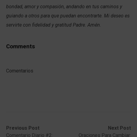
bondad, amor y compasión, andando en tus caminos y
guiando a otros para que puedan encontrarte. Mi deseo es
servirte con fidelidad y gratitud Padre. Amén.
Comments
Comentarios
Post
Previous
Next
Previous Post
Next Post
post:
post:
Comentario Diario #2:
Oraciones Para Cambiar: