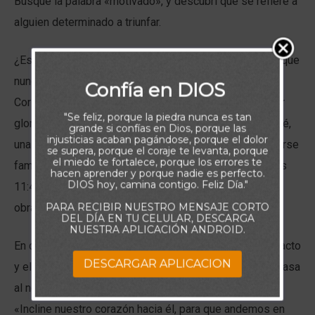
Busqué la palabra «motivado», y descubrí que se refiere a
alguien determinado a triunfar.
¿Es bueno ser una persona motivada? Hay una prueba que
nunca falla: «hacedlo todo para la gloria de Dios» (1
Confía en DIOS
Corintios 10:31). Muchas veces, obramos para alcanzar
"Se feliz, porque la piedra nunca es tan
gloria personal. Después del diluvio de la época de Noé,
grande si confías en Dios, porque las
injusticias acaban pagándose, porque el dolor
unas personas decidieron construir una torre para hacerse
se supera, porque el coraje te levanta, porque
el miedo te fortalece, porque los errores te
famosas y evitar ser esparcidas por el mundo (Génesis
hacen aprender y porque nadie es perfecto.
DIOS hoy, camina contigo. Feliz Día."
11:4). Su motivación era incorrecta, porque no estaban
PARA RECIBIR NUESTRO MENSAJE CORTO
obrando para glorificar a Dios.
DEL DÍA EN TU CELULAR, DESCARGA
NUESTRA APLICACIÓN ANDROID.
En cambio, cuando el rey Salomón dedicó el arca del pacto
DESCARGAR APLICACION
y el templo recién edificado, declaró: «he edificado la casa
al nombre del Señor» (1 Reyes 8:20). Después, oró:
«Incline nuestro corazón hacia él, para que andemos en