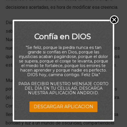
decisiones acertadas, es hora de modificar esa creencia.
Dios no requiere que seamos perfectos; Él nos hizo, y Él
sabe que somos humanos y cometeremos errores.
Confía en DIOS
Nuestro trabajo es levantarnos todos los días y hacer
"Se feliz, porque la piedra nunca es tan
nuestro mejor esfuerzo para servir a Dios con los regalos
grande si confías en Dios, porque las
que nos ha dado. Y cuando cometemos errores, debemos
injusticias acaban pagándose, porque el dolor
se supera, porque el coraje te levanta, porque
estar bien con Dios, recibir Su Perdón y seguir adelante.
el miedo te fortalece, porque los errores te
hacen aprender y porque nadie es perfecto.
DIOS hoy, camina contigo. Feliz Día."
Muchas personas sienten que Dios no puede usarlas
PARA RECIBIR NUESTRO MENSAJE CORTO
DEL DÍA EN TU CELULAR, DESCARGA
porque no son perfectas, pero esto es una mentira. Dios
NUESTRA APLICACIÓN ANDROID.
(el Alfarero) usa ollas rotas (nosotros) para hacer Su obra.
Como cristianos, somos recipientes que Dios quiere
DESCARGAR APLICACION
llenar con Su bondad y luz. Entonces debemos llevar esa
bondad y luz a un mundo de oscuridad, compartiéndolo