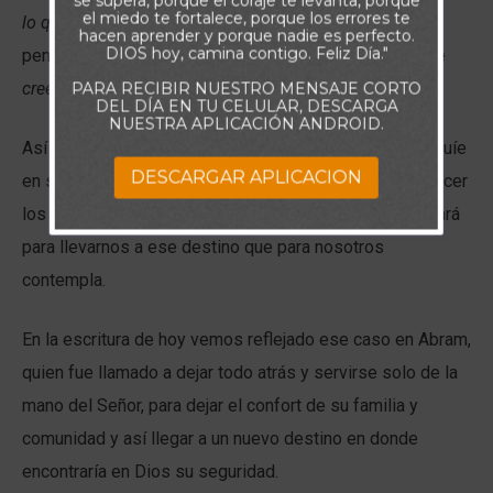
se supera, porque el coraje te levanta, porque
el miedo te fortalece, porque los errores te
lo que se espera, la convicción de lo que no se ve”.
Al
hacen aprender y porque nadie es perfecto.
DIOS hoy, camina contigo. Feliz Día."
pensar en esta escritura entiendo la fe como el acto de
creer sin ver
.
PARA RECIBIR NUESTRO MENSAJE CORTO
DEL DÍA EN TU CELULAR, DESCARGA
NUESTRA APLICACIÓN ANDROID.
Así tener fe en Dios es no tener miedo de que Él nos guíe
DESCARGAR APLICACION
en su propósito, es creer, sin saber (sin ver) o sin conocer
los detalles o los medios por los cuales el Señor actuará
para llevarnos a ese destino que para nosotros
contempla.
En la escritura de hoy vemos reflejado ese caso en Abram,
quien fue llamado a dejar todo atrás y servirse solo de la
mano del Señor, para dejar el confort de su familia y
comunidad y así llegar a un nuevo destino en donde
encontraría en Dios su seguridad.