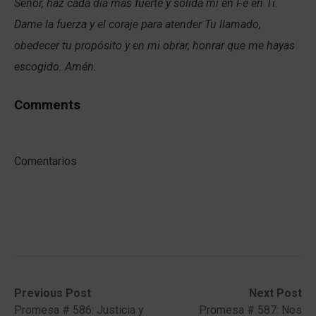
Señor, haz cada día más fuerte y sólida mí en Fe en Ti.
Dame la fuerza y el coraje para atender Tu llamado,
obedecer tu propósito y en mi obrar, honrar que me hayas
escogido. Amén.
Comments
Comentarios
Post
Previous
Next
Previous Post
Next Post
post:
post:
Promesa # 586: Justicia y
Promesa # 587: Nos
navigation