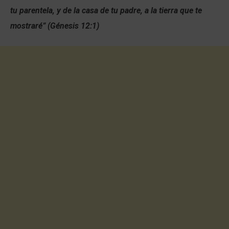
tu parentela, y de la casa de tu padre, a la tierra que te
mostraré” (Génesis 12:1)