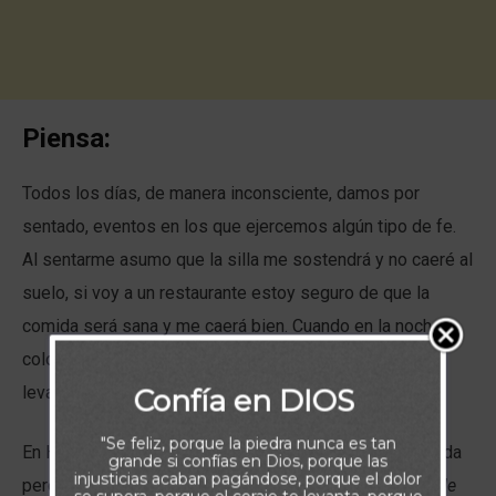
Piensa:
Todos los días, de manera inconsciente, damos por
sentado, eventos en los que ejercemos algún tipo de fe.
Al sentarme asumo que la silla me sostendrá y no caeré al
suelo, si voy a un restaurante estoy seguro de que la
comida será sana y me caerá bien. Cuando en la noche
coloco el despertador, sé que al día siguiente, me
levantará y llegaré a tiempo al trabajo.
Confía en DIOS
"Se feliz, porque la piedra nunca es tan
En Hebreos 11:1 la palabra dicta, de forma muy resumida
grande si confías en Dios, porque las
injusticias acaban pagándose, porque el dolor
pero práctica lo que es la fe: “
Es, pues, la fe la certeza de