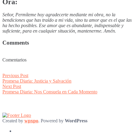
Ora:
Señor, Permíteme hoy agradecerte mediante mi obra, no la
bendiciones que has traído a mi vida, sino tu amor que es el que las
ha hecho posibles. Ese amor que es abundante, indispensable y
suficiente, para en cualquier situación, mantenerme. Amén.
Comments
Comentarios
Post
Previous
Previous Post
post:
Promesa Diaria: Justicia y Salvación
navigation
Next
Next Post
post:
Promesa Diaria: Nos Consuela en Cada Momento
Created by
wpxpo
. Powered by
WordPress