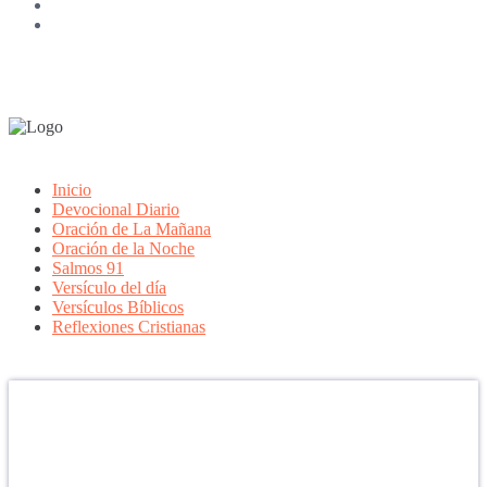
Inicio
Devocional Diario
Oración de La Mañana
Oración de la Noche
Salmos 91
Versículo del día
Versículos Bíblicos
Reflexiones Cristianas
Confía en DIOS
"Se feliz, porque la piedra nunca es tan grande si confías en Dios,