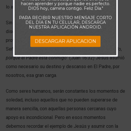
hacen aprender y porque nadie es perfecto.
lo abandonaron.
DIOS hoy, camina contigo. Feliz Día."
PARA RECIBIR NUESTRO MENSAJE CORTO
DEL DÍA EN TU CELULAR, DESCARGA
Sin embargo, al asegurar que el abandono de sus
NUESTRA APLICACIÓN ANDROID.
discípulos era el reflejo fiel del cumplimiento de la
profecía, Jesús expreso su inalterable confianza en El
DESCARGAR APLICACION
Señor al asegurar:
“y me dejaréis solo; mas no estoy solo,
porque el Padre está conmigo”
(Juan 16:32) Jesús asumió
como necesario su destino y descanso en El Padre, por
nosotros, esa gran carga.
Como seres humanos, serán constantes los momentos de
soledad, incluso aquellos que no pueden superarse de
manera sencilla, con aquellas personas cercanas cuyo
apoyo es incondicional. Pero en esos momentos
debemos recordar el ejemplo de Jesús y asumir con la