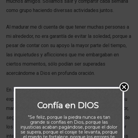
muchos amigos. Solíamos salir y compartir cada semana
como grupo haciendo diversas actividades juntos.
Al madurar me di cuenta de que tener muchas personas a
mi alrededor, no era garantía de evitar la soledad, porque a
pesar de contar con su apoyo la mayor parte del tiempo,
las inquietudes y aflicciones que me embargaban en
ciertos momentos, sólo podían ser superadas
acercándome a Dios en profunda oración.
En las escrituras de hoy, se evidencia como Jesús
experimentó y dio cuenta de este tipo de soledad. En su
Confía en DIOS
maravilloso y desprendido servicio en nombre del Señor,
"Se feliz, porque la piedra nunca es tan
seguro se percató de esa misma soledad en la mirada de
grande si confías en Dios, porque las
los leprosos, en la voz tenue de los ciegos y con mayor
injusticias acaban pagándose, porque el dolor
se supera, porque el coraje te levanta, porque
intensidad ese día en que sus seguidores más cercanos
el miedo te fortalece, porque los errores te