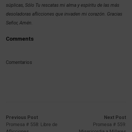
súplicas, Sólo Tu rescatas mi alma y espíritu de las más
desoladoras aflicciones que invaden mi corazón. Gracias
Señor, Amén.
Comments
Comentarios
Post
Previous
Next
Previous Post
Next Post
post:
post:
Promesa # 558: Libre de
Promesa # 559:
navigation
Aflicciones
Misericordia a Millares