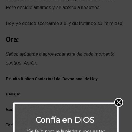
Pero decidió amarnos y se acercó a nosotros.
Hoy, yo decido acercarme a él y disfrutar de su intimidad.
Ora:
Señor, ayúdame a aprovechar este día cada momento
contigo. Amén.
Estudio Bíblico Contextual del Devocional de Hoy:
Pasaje:
Isaías 62:5
Confía en DIOS
Tema del Capítulo – Isaías 62:
"Se feliz, porque la piedra nunca es tan