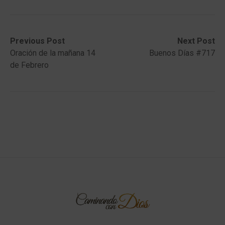
Post
Previous
Next
Previous Post
Next Post
post:
post:
Oración de la mañana 14
Buenos Días #717
navigation
de Febrero