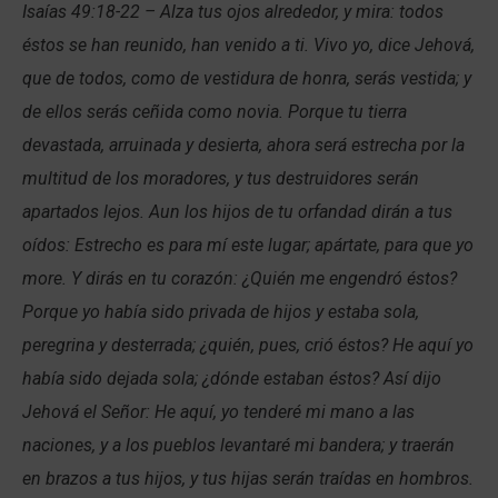
Isaías 49:18-22 – Alza tus ojos alrededor, y mira: todos
éstos se han reunido, han venido a ti. Vivo yo, dice Jehová,
que de todos, como de vestidura de honra, serás vestida; y
de ellos serás ceñida como novia. Porque tu tierra
devastada, arruinada y desierta, ahora será estrecha por la
multitud de los moradores, y tus destruidores serán
apartados lejos. Aun los hijos de tu orfandad dirán a tus
oídos: Estrecho es para mí este lugar; apártate, para que yo
more. Y dirás en tu corazón: ¿Quién me engendró éstos?
Porque yo había sido privada de hijos y estaba sola,
peregrina y desterrada; ¿quién, pues, crió éstos? He aquí yo
había sido dejada sola; ¿dónde estaban éstos? Así dijo
Jehová el Señor: He aquí, yo tenderé mi mano a las
naciones, y a los pueblos levantaré mi bandera; y traerán
en brazos a tus hijos, y tus hijas serán traídas en hombros.