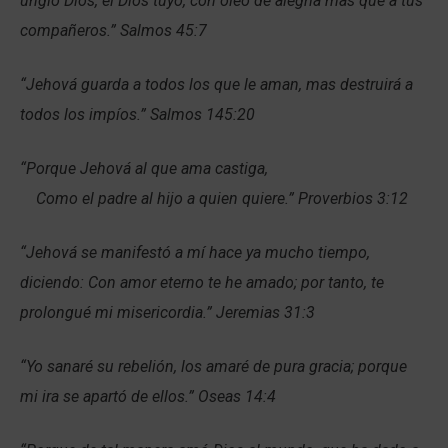
ungió Dios, el Dios tuyo, con óleo de alegría más que a tus
compañeros.” Salmos 45:7
“Jehová guarda a todos los que le aman, mas destruirá a
todos los impíos.” Salmos 145:20
“Porque Jehová al que ama castiga,
Como el padre al hijo a quien quiere.” Proverbios 3:12
“Jehová se manifestó a mí hace ya mucho tiempo,
diciendo: Con amor eterno te he amado; por tanto, te
prolongué mi misericordia.” Jeremias 31:3
“Yo sanaré su rebelión, los amaré de pura gracia; porque
mi ira se apartó de ellos.” Oseas 14:4