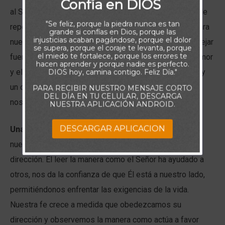
Confía en DIOS
al Señor y meditamos en su Palabra, Él “junto a aguas de
"Se feliz, porque la piedra nunca es tan
reposo [nos] pastoreará”, donde hallamos descanso para
grande si confías en Dios, porque las
injusticias acaban pagándose, porque el dolor
nuestra alma (Sal 23.2). El Espíritu Santo nos ayuda a dejar
se supera, porque el coraje te levanta, porque
el miedo te fortalece, porque los errores te
fuera las distracciones, para darnos la seguridad del amor
hacen aprender y porque nadie es perfecto.
y el sostén de nuestro Padre celestial. Con una mente y
DIOS hoy, camina contigo. Feliz Día."
un corazón reposados, podemos discernir lo que Dios
PARA RECIBIR NUESTRO MENSAJE CORTO
DEL DÍA EN TU CELULAR, DESCARGA
nos está diciendo.
NUESTRA APLICACIÓN ANDROID.
DESCARGAR APLICACION
Una fe más fuerte.
El estudio de la Biblia ensancha
nuestra visión de Dios, y nos da discernimiento y
dirección. El leer la manera como el Señor ha ayudado a
otros, nos da la confianza de que Él está a nuestro lado,
permitiéndonos enfrentar las exigencias de la vida.
Nuestra fe crece a medida que obedezcamos su
dirección y observemos la manera como actúa a favor