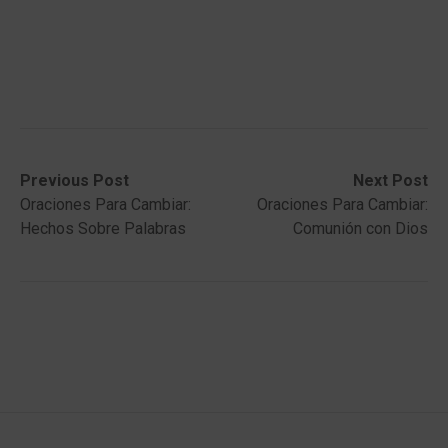
Post
Previous
Next
Previous Post
Next Post
post:
post:
Oraciones Para Cambiar:
Oraciones Para Cambiar:
navigation
Hechos Sobre Palabras
Comunión con Dios