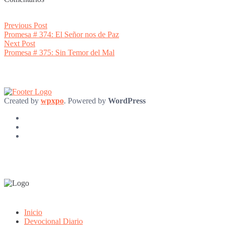
Post
Previous
Previous Post
post:
Promesa # 374: El Señor nos de Paz
navigation
Next
Next Post
post:
Promesa # 375: Sin Temor del Mal
Created by
wpxpo
. Powered by
WordPress
Inicio
Devocional Diario