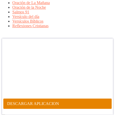
Oración de La Mañana
Oración de la Noche
Salmos 91
Versículo del día
Versículos Bíblicos
Reflexiones Cristianas
Confía en DIOS
"Se feliz, porque la piedra nunca es tan grande si confías en Dios,
porque las injusticias acaban pagándose, porque el dolor se supera,
porque el coraje te levanta, porque el miedo te fortalece, porque los
errores te hacen aprender y porque nadie es perfecto. DIOS hoy,
camina contigo. Feliz Día."
PARA RECIBIR NUESTRO MENSAJE CORTO DEL DÍA EN
TU CELULAR, DESCARGA NUESTRA APLICACIÓN
ANDROID.
DESCARGAR APLICACION