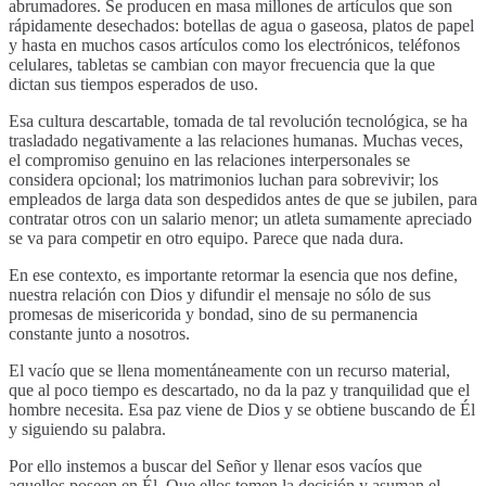
abrumadores. Se producen en masa millones de artículos que son
rápidamente desechados: botellas de agua o gaseosa, platos de papel
y hasta en muchos casos artículos como los electrónicos, teléfonos
celulares, tabletas se cambian con mayor frecuencia que la que
dictan sus tiempos esperados de uso.
Esa cultura descartable, tomada de tal revolución tecnológica, se ha
trasladado negativamente a las relaciones humanas. Muchas veces,
el compromiso genuino en las relaciones interpersonales se
considera opcional; los matrimonios luchan para sobrevivir; los
empleados de larga data son despedidos antes de que se jubilen, para
contratar otros con un salario menor; un atleta sumamente apreciado
se va para competir en otro equipo. Parece que nada dura.
En ese contexto, es importante retormar la esencia que nos define,
nuestra relación con Dios y difundir el mensaje no sólo de sus
promesas de misericorida y bondad, sino de su permanencia
constante junto a nosotros.
El vacío que se llena momentáneamente con un recurso material,
que al poco tiempo es descartado, no da la paz y tranquilidad que el
hombre necesita. Esa paz viene de Dios y se obtiene buscando de Él
y siguiendo su palabra.
Por ello instemos a buscar del Señor y llenar esos vacíos que
aquellos poseen en Él. Que ellos tomen la decisión y asuman el