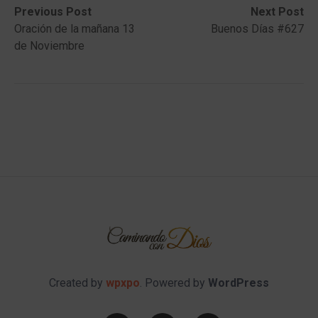
Post
Previous
Next
Previous Post
Next Post
post:
post:
Oración de la mañana 13
Buenos Días #627
navigation
de Noviembre
Created by
wpxpo
. Powered by
WordPress