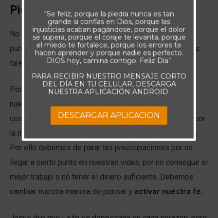
Piensa:
"Se feliz, porque la piedra nunca es tan
grande si confías en Dios, porque las
injusticias acaban pagándose, porque el dolor
No creer, puede plagar la vida de un cristiano hasta tal
se supera, porque el coraje te levanta, porque
el miedo te fortalece, porque los errores te
punto que le resulte difícil incluso encontrar éxito en las
hacen aprender y porque nadie es perfecto.
DIOS hoy, camina contigo. Feliz Día."
tareas más simples de la vida.
PARA RECIBIR NUESTRO MENSAJE CORTO
DEL DÍA EN TU CELULAR, DESCARGA
Por otro lado, confiar en el poder de Dios para alcanzar
NUESTRA APLICACIÓN ANDROID.
nuestros objetivos, es el camino para permitir que las
DESCARGAR APLICACION
cosas fluyan de la manera en que queremos, movidos por
la misericordiosa voluntad del Señor para con nosotros.
Por ello debemos de parar las preocupaciones por no
llegar a cierto punto en nuestras vidas, por no conseguir el
mejor trabajo o no tener el dinero suficiente. Debemos
cambiar nuestra manera de pensar y
activar nuestra fe.
Jesús dijo que La fe es depositada en cada corazón, pero