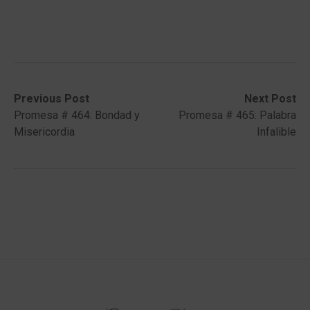
Post
Previous
Next
Previous Post
Next Post
post:
post:
Promesa # 464: Bondad y
Promesa # 465: Palabra
navigation
Misericordia
Infalible