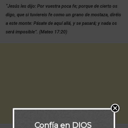
“Jesús les dijo: Por vuestra poca fe; porque de cierto os
digo, que si tuviereis fe como un grano de mostaza, diréis
a este monte: Pásate de aquí allá, y se pasará; y nada os
será imposible”. (Mateo 17:20)
Confía en DIOS