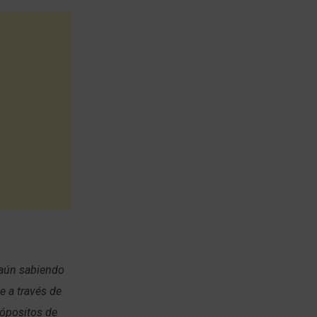
 aún sabiendo
e a través de
rópositos de