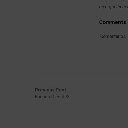
bien que tiene
Comments
Comentarios
Post
Previous
Next
Previous Post
post:
post:
Buenos Días #73
navigation