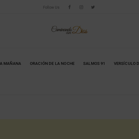
Follow Us
LA MAÑANA
ORACIÓN DE LA NOCHE
SALMOS 91
VERSÍCULO D