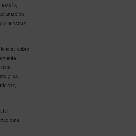
 esto?»,
 voluntad de
que nuestras
stancias cobró
blemente
abría
ste y los
ricidad,
star
idad para