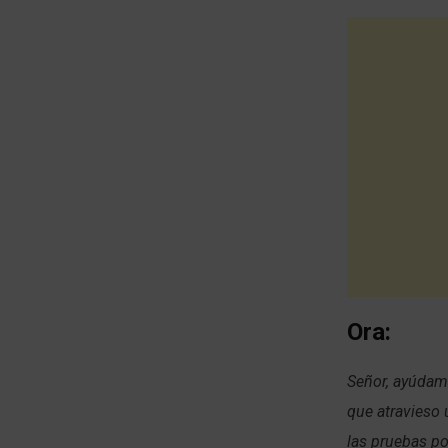
Ora:
Señor, ayúdame
que atravieso 
las pruebas po