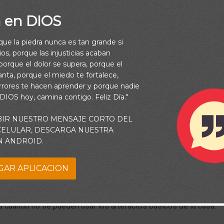
a en DIOS
rque la piedra nunca es tan grande si
os, porque las injusticias acaban
orque el dolor se supera, porque el
vanta, porque el miedo te fortalece,
rrores te hacen aprender y porque nadie
 DIOS hoy, camina contigo. Feliz Día."
BIR NUESTRO MENSAJE CORTO DEL
 CELULAR, DESCARGA NUESTRA
N ANDROID.
GAR APLICACION
esidencial donde vivo, nos quejamos permanentemente de los cor
 tres veces por semana y durar todo un día. Es difícil soportar l
 cuando no se pueden usar los artefactos básicos de la casa.