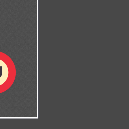
tes de luz.
os