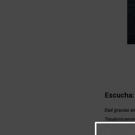
Escucha:
Dad gracias en
Tesalonicense