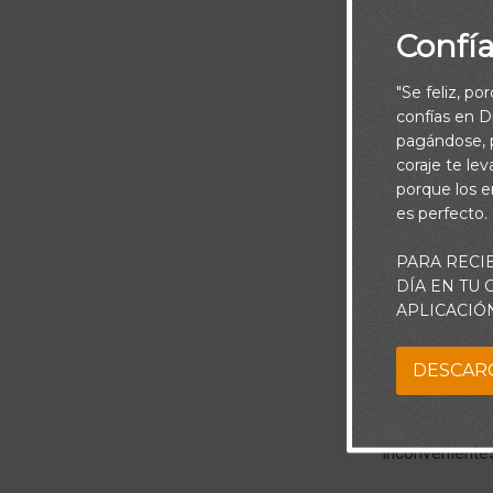
Confí
"Se feliz, po
confías en Di
pagándose, p
coraje te le
porque los e
es perfecto.
PARA RECI
DÍA EN TU
APLICACIÓ
Piensa:
DESCAR
En el barrio r
Pueden ocurrir
inconvenientes