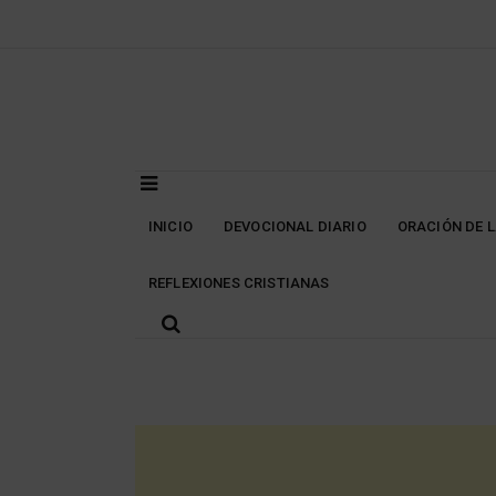
Skip
to
content
INICIO
DEVOCIONAL DIARIO
ORACIÓN DE 
REFLEXIONES CRISTIANAS