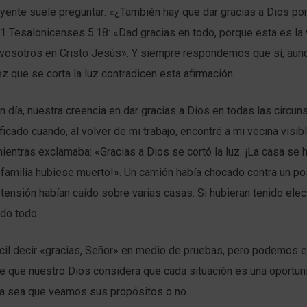
yente suele preguntar: «¿También hay que dar gracias a Dios por
 1 Tesalonicenses 5:18: «Dad gracias en todo, porque esta es la
 vosotros en Cristo Jesús». Y siempre respondemos que sí, aun
z que se corta la luz contradicen esta afirmación.
n día, nuestra creencia en dar gracias a Dios en todas las circun
ficado cuando, al volver de mi trabajo, encontré a mi vecina visi
entras exclamaba: «Gracias a Dios se cortó la luz. ¡La casa se h
familia hubiese muerto!». Un camión había chocado contra un po
 tensión habían caído sobre varias casas. Si hubieran tenido elect
do todo.
cil decir «gracias, Señor» en medio de pruebas, pero podemos e
e que nuestro Dios considera que cada situación es una oportun
 ya sea que veamos sus propósitos o no.