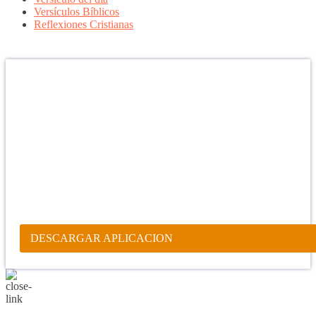
Versículos Bíblicos
Reflexiones Cristianas
Confía en DIOS
"Se feliz, porque la piedra nunca es tan grande si confías en Dios,
porque las injusticias acaban pagándose, porque el dolor se supera,
porque el coraje te levanta, porque el miedo te fortalece, porque los
errores te hacen aprender y porque nadie es perfecto. DIOS hoy,
camina contigo. Feliz Día."
PARA RECIBIR NUESTRO MENSAJE CORTO DEL DÍA EN
TU CELULAR, DESCARGA NUESTRA APLICACIÓN
ANDROID.
DESCARGAR APLICACION