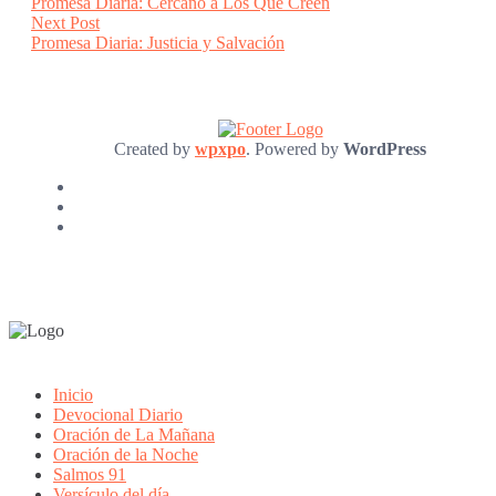
post:
Promesa Diaria: Cercano a Los Que Creen
navigation
Next
Next Post
post:
Promesa Diaria: Justicia y Salvación
Created by
wpxpo
. Powered by
WordPress
Inicio
Devocional Diario
Oración de La Mañana
Oración de la Noche
Salmos 91
Versículo del día