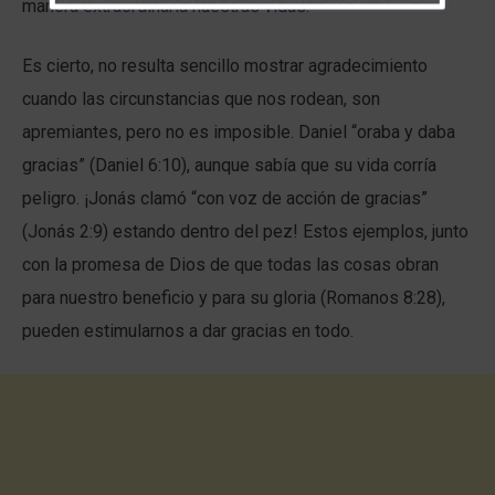
manera extraordinaria nuestras vidas.
Es cierto, no resulta sencillo mostrar agradecimiento
cuando las circunstancias que nos rodean, son
apremiantes, pero no es imposible. Daniel “oraba y daba
gracias” (Daniel 6:10), aunque sabía que su vida corría
peligro. ¡Jonás clamó “con voz de acción de gracias”
(Jonás 2:9) estando dentro del pez! Estos ejemplos, junto
con la promesa de Dios de que todas las cosas obran
para nuestro beneficio y para su gloria (Romanos 8:28),
pueden estimularnos a dar gracias en todo.