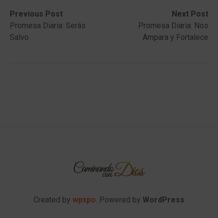
Post
Previous
Next
Previous Post
Next Post
post:
post:
Promesa Diaria: Serás
Promesa Diaria: Nos
navigation
Salvo
Ampara y Fortalece
Created by
wpxpo
. Powered by
WordPress