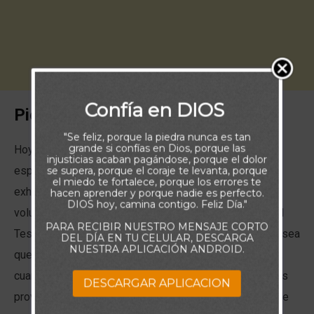
Confía en DIOS
Piensa:
"Se feliz, porque la piedra nunca es tan
grande si confías en Dios, porque las
Hoy la Palabra de Dios desafía, a mantenernos con un
injusticias acaban pagándose, porque el dolor
se supera, porque el coraje te levanta, porque
espíritu de gratitud en cualquier circunstancia al
el miedo te fortalece, porque los errores te
exhortarnos: “Dad gracias en todo, porque esta es la
hacen aprender y porque nadie es perfecto.
DIOS hoy, camina contigo. Feliz Día."
voluntad de Dios para con vosotros en Cristo Jesús” (1
PARA RECIBIR NUESTRO MENSAJE CORTO
Tesalonicenses 5:18). No hay vuelta que darle. Dios desea
DEL DÍA EN TU CELULAR, DESCARGA
NUESTRA APLICACIÓN ANDROID.
que oremos dando gracias cuando el futuro es incierto,
cuando se nos rompe el corazón y cuando escasean las
DESCARGAR APLICACION
provisiones; asi como cuando sus bendiciones tocan de