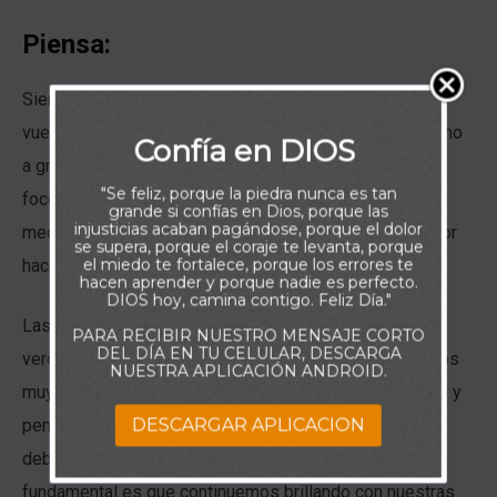
Piensa:
Siempre me gustaron los aviones y más aún tomar un
vuelo de noche. Cada vez me impresiona observar, como
Confía en DIOS
a grandes alturas, una pequeña luz de un edificio o los
"Se feliz, porque la piedra nunca es tan
focos de un carro son visibles, recordándome que en
grande si confías en Dios, porque las
injusticias acaban pagándose, porque el dolor
medio de la oscuridad hasta el más pequeño resplandor
se supera, porque el coraje te levanta, porque
el miedo te fortalece, porque los errores te
hace la gran diferencia.
hacen aprender y porque nadie es perfecto.
DIOS hoy, camina contigo. Feliz Día."
Las escrituras de hoy, refuerzan lo importante de esa
PARA RECIBIR NUESTRO MENSAJE CORTO
DEL DÍA EN TU CELULAR, DESCARGA
verdad. En los momentos en que sentimos que tenemos
NUESTRA APLICACIÓN ANDROID.
muy poco que ofrecer, cuando nuestra luz ha decrecido y
DESCARGAR APLICACION
pensamos que ya no brilla con la misma intensidad,
debemos ser conscientes de que lo realmente
fundamental es que continuemos brillando con nuestras