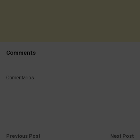
Comments
Comentarios
Post
Previous
Next
Previous Post
Next Post