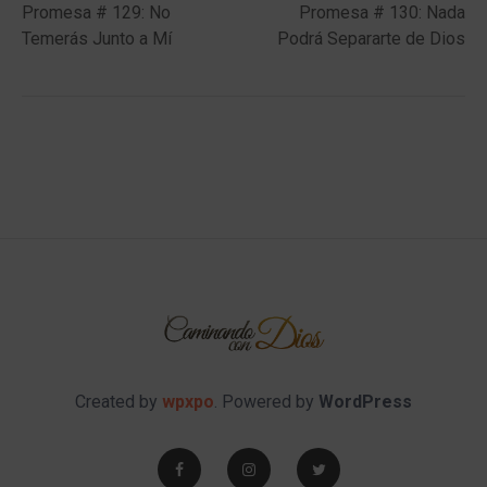
post:
post:
Promesa # 129: No
Promesa # 130: Nada
navigation
Temerás Junto a Mí
Podrá Separarte de Dios
Created by
wpxpo
. Powered by
WordPress