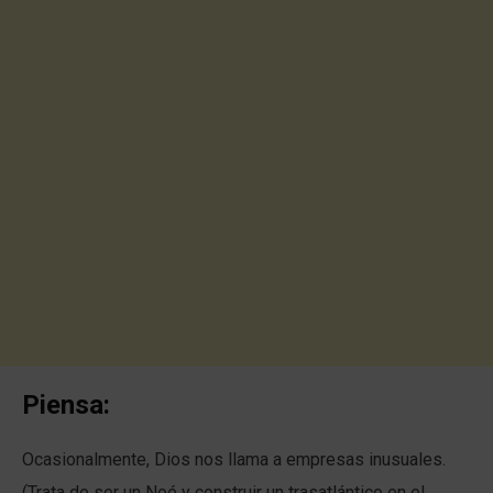
Piensa:
Ocasionalmente, Dios nos llama a empresas inusuales.
(Trata de ser un Noé y construir un trasatlántico en el