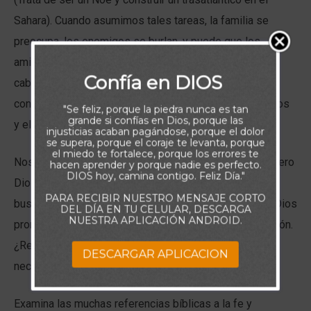
Sahara). Cuando asumimos tales tareas, la familia se
preocupa, los enemigos se burlan, y puede que los
amigos cercanos se pregunten si hemos perdido la
Confía en DIOS
cabeza. Las empresas de fe desafían el pensamiento
convencional. Pero la diferencia entre el llamado de Dios
"Se feliz, porque la piedra nunca es tan
grande si confías en Dios, porque las
y el autoengaño es Su promesa.
injusticias acaban pagándose, porque el dolor
se supera, porque el coraje te levanta, porque
el miedo te fortalece, porque los errores te
Nosotros ponemos a prueba nuestra empresa de fe. Pero
hacen aprender y porque nadie es perfecto.
DIOS hoy, camina contigo. Feliz Día."
Dios ya ha prometido proveer aquello que estamos
PARA RECIBIR NUESTRO MENSAJE CORTO
buscando. ¿Tienes necesidad de alimento y vestido? Dios
DEL DÍA EN TU CELULAR, DESCARGA
NUESTRA APLICACIÓN ANDROID.
promete suplirlos (Mateo 6:25-34). Pide con expectación.
¿Requieres de guía y sabiduría? Dios te dará lo que
DESCARGAR APLICACION
necesita (Proverbios 3:5-6; Santiago 1:5-7).
Examina las muchas referencias bíblicas a la fe y