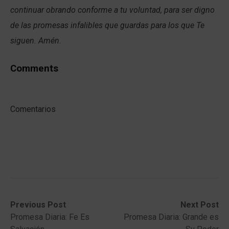
continuar obrando conforme a tu voluntad, para ser digno
de las promesas infalibles que guardas para los que Te
siguen. Amén
.
Comments
Comentarios
Post
Previous
Next
Previous Post
Next Post
post:
post:
Promesa Diaria: Fe Es
Promesa Diaria: Grande es
navigation