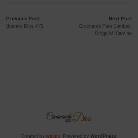
Post
Previous
Next
Previous Post
Next Post
post:
post:
Buenos Días #72
Oraciones Para Cambiar:
navigation
Dirige Mi Camino
Created by
wpxpo
. Powered by
WordPress