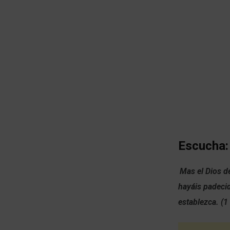
Escucha:
Mas el Dios d
hayáis padecid
establezca. (1