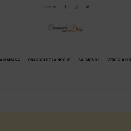
Follow Us
LA MAÑANA
ORACIÓN DE LA NOCHE
SALMOS 91
VERSÍCULO D