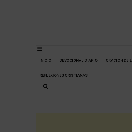
Skip
to
content
INICIO
DEVOCIONAL DIARIO
ORACIÓN DE 
REFLEXIONES CRISTIANAS