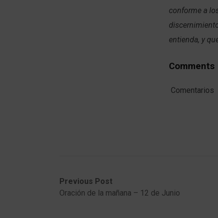
conforme a lo
discernimiento
entienda, y qu
Comments
Comentarios
Post
Previous
Next
Previous Post
post:
post:
Oración de la mañana – 12 de Junio
navigation