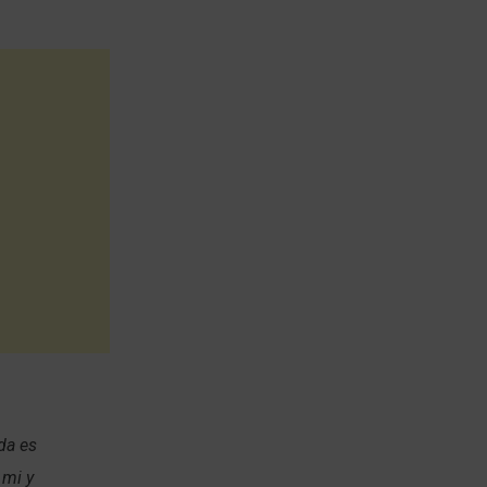
da es
 mi y