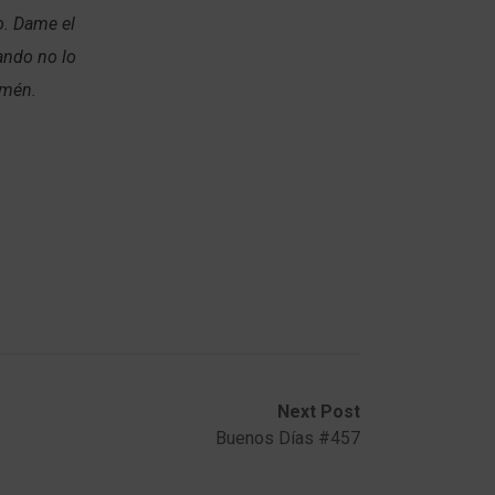
o. Dame el
ando no lo
Amén.
Next Post
Buenos Días #457