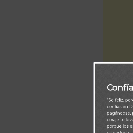
Confí
Piensa:
"Se feliz, po
Los recursos d
confías en Di
siempre serán
pagándose, p
coraje te le
descansar tran
porque los e
tiempo, en el 
es perfecto.