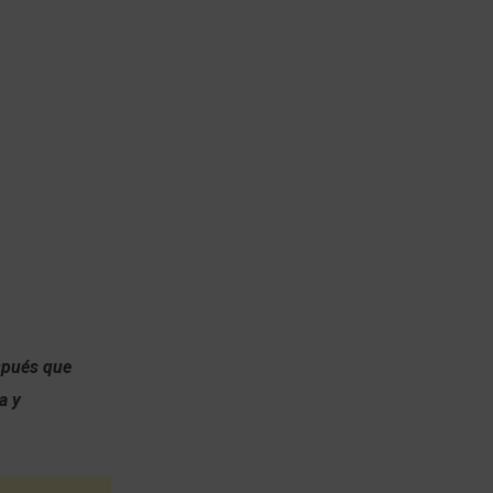
espués que
a y