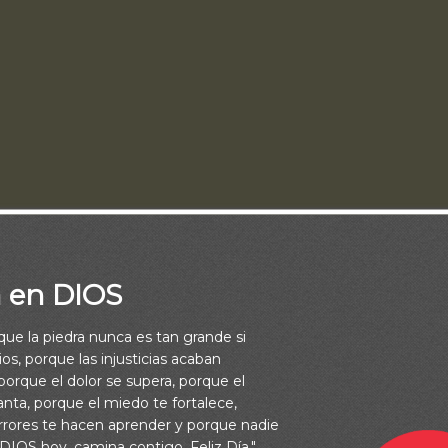
a en DIOS
rque la piedra nunca es tan grande si
e Dios no solo son suficientes, sino también ilimitados, y en c
os, porque las injusticias acaban
 mayores a nuestras necesidades. Si enfrentas hoy una prueba,
orque el dolor se supera, porque el
vanta, porque el miedo te fortalece,
quilo, detrás de ella existe un propósito más elevado que El Señ
rrores te hacen aprender y porque nadie
tiempo que realmente necesitas, Te dará a conocer.
 DIOS hoy, camina contigo. Feliz Día."