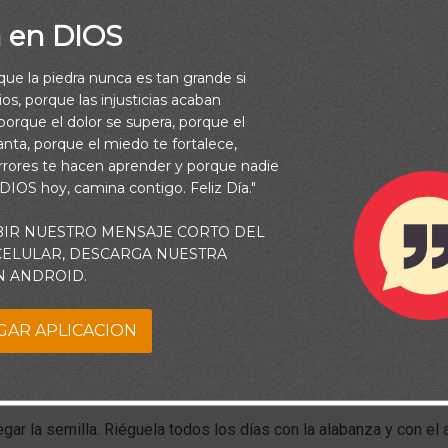
a en DIOS
rque la piedra nunca es tan grande si
os, porque las injusticias acaban
orque el dolor se supera, porque el
vanta, porque el miedo te fortalece,
rrores te hacen aprender y porque nadie
el reino de Dios con la siembra y la cosecha. Es un concepto fá
 DIOS hoy, camina contigo. Feliz Día."
 entender. Entonces ¿por qué no estamos todos recogiendo u
a temporada? Porque estamos sin hacer nada, esperando que D
BIR NUESTRO MENSAJE CORTO DEL
 CELULAR, DESCARGA NUESTRA
N ANDROID.
 debe sembrar por fe la semilla de la Palabra con la esperanza 
GAR APLICACION
r las preciosas promesas de Dios en su Palabra y sembrarlas e
gar la semilla. Riéguela todos los días con la alabanza y con el 