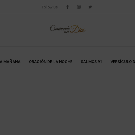
Follow Us
LA MAÑANA
ORACIÓN DE LA NOCHE
SALMOS 91
VERSÍCULO D