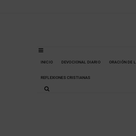
Skip
to
content
INICIO
DEVOCIONAL DIARIO
ORACIÓN DE 
REFLEXIONES CRISTIANAS