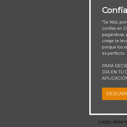
Confí
"Se feliz, po
confías en Di
Piensa:
pagándose, p
coraje te le
porque los e
Jesús comparó 
es perfecto.
todos podemos
abundante cad
PARA RECI
DÍA EN TU
el trabajo.
APLICACIÓ
Primero, usted
DESCAR
Debe encontra
en su vida.
Luego, debe re