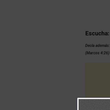
Escucha:
Decía además: 
(Marcos 4:26)