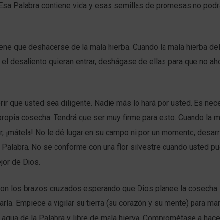
 Esa Palabra contiene vida y esas semillas de promesas no podr
tiene que deshacerse de la mala hierba. Cuando la mala hierba del 
, el desaliento quieran entrar, deshágase de ellas para que no ah
rir que usted sea diligente. Nadie más lo hará por usted. Es nec
ropia cosecha. Tendrá que ser muy firme para esto. Cuando la m
r, ¡mátela! No le dé lugar en su campo ni por un momento, desarr
a Palabra. No se conforme con una flor silvestre cuando usted pu
jor de Dios.
on los brazos cruzados esperando que Dios planee la cosecha
rla. Empiece a vigilar su tierra (su corazón y su mente) para ma
agua de la Palabra y libre de mala hierva. Comprométase a hacer