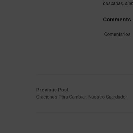
buscarlas, sie
Comments
Comentarios
Post
Previous
Next
Previous Post
post:
post:
Oraciones Para Cambiar: Nuestro Guardador
navigation