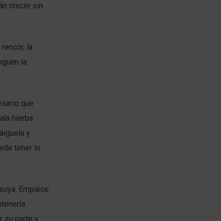
án crecer sin
rencor, la
oguen la
esario que
ala hierba
áiguela y
ede tener lo
 suya. Empiece
ntenerla
 su parte y