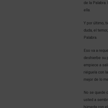
de la Palabra.
ella.
Y por último, 
duda, el temor
Palabra.
Eso va a reque
deshierbe su p
empiece a sali
riéguela con l
mejor de lo me
No se quede c
usted a sembra
húmeda con el 