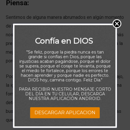
Piensa:
Sentirnos de alguna manera abrumados en algún momento
de nuestras vidas parece ser algo normal, que a todos
nos ocurre. Existen tiempos en los que nos ponemos más
Confía en DIOS
presión para hacer que todo, a pesar de que no parezca la
mejor opción, encaje en el lugar que queremos, sólo
"Se feliz, porque la piedra nunca es tan
grande si confías en Dios, porque las
porque es nuestra voluntad.
injusticias acaban pagándose, porque el dolor
se supera, porque el coraje te levanta, porque
el miedo te fortalece, porque los errores te
hacen aprender y porque nadie es perfecto.
Podemos tener esa sensación, en los estudios, el trabajo,
DIOS hoy, camina contigo. Feliz Día."
la iglesia, nuestras relaciones, percibiendo que de alguna
PARA RECIBIR NUESTRO MENSAJE CORTO
forma estamos agotados, cansados, con el deseo de
DEL DÍA EN TU CELULAR, DESCARGA
NUESTRA APLICACIÓN ANDROID.
detener el tiempo y escapar para tomar un respiro y
buscar nuevas energías para retomar ese rompecabezas
DESCARGAR APLICACION
que debemos armar.