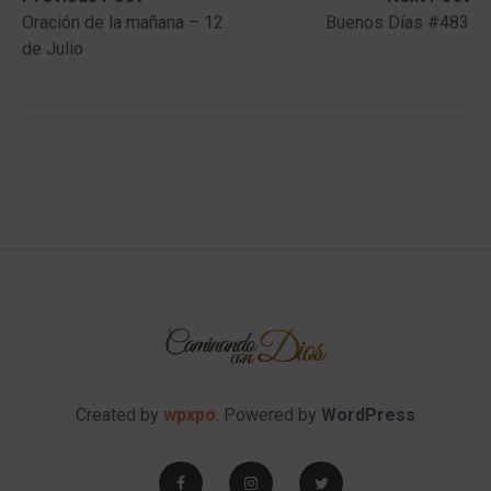
post:
post:
Oración de la mañana – 12
Buenos Días #483
navigation
de Julio
Created by
wpxpo
. Powered by
WordPress