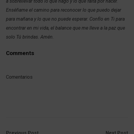
a sobrellevar todo lo que hago y lo que falta por hacer.
Enséñame el camino para reconocer lo que puedo dejar
para mañana y lo que no puede esperar. Confío en Ti para
encontrar en mi vida, el balance que me lleve a la paz que
solo Tú brindas. Amén.
Comments
Comentarios
Post
Previous
Next
Previous Post
Next Post